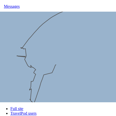
Messages
Full site
TravelPod users