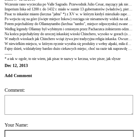
Wczesnie rano wycieczka po Valle Sagrado. Przewodnik Julio Cesar, męczący jak nie wiem co, ale trochę ciekawostek i historii sprzedaje.
Imperium Inka od 1200 r. do 1432 r. mialo w sumie 13 gubernatorów (władców), pierwszy to Manco Capac, ale najsłynniejszy byl ten dziewiąty - Pachacutec. To za jego panowania powstała większość budowli, które widziałyśmy wczoraj i zobaczymy dziś. To również dzięki niemu imperium rozrosło się od Ekwadoru (a nawet jeszcze część Kolumbii), przez Peru, po Chile i Argentynę. Wcześniej skupione było głównie jedynie wokół Cusco. Państwo Inkow nosiło nazwę Tawantisuyo, czyli "Cztery regiony słońca", a jego stolica było Qosq`o, czyli "pępek". Swoją droga Cusco jest tak piękne i wyjątkowe, że rzeczywiście jest pępkiem Peru (a nawet Ameryki Południowej, a przynajmniej tej części, która zwiedzilysmy).
Pisac to inkaskie miasto (keczua "jahta" *) z XV w. w którym kiedyś mieszkalo zapewne nawet 4 tys. osób. Na terenie miasta (i właściwie całej Valle Sagrado) znajdują się zdobione na zboczu gór tarasy pod uprawy ("andenes"), ze specjalnymi pionowymi kanalikami na wodę, na których uprawiano kukurydzę (w Peru rośnie 16 kukurydzy, najslynniejsza jest choclo, która ma ziarna dużo większe od tej w Europie i która sprzedają tu na każdym kroku na ulicy z kawałkiem sera - choclo con queso, mniam!). Tuż obok tarasów znajdują się dzielnice (keczua "kancha") domów dla rolników, nie tak dokładne i finezyjne jak te dla noblesy w Qorikancha.
Po wejsciu się na góre (święte miejsce Inkow) rozciąga sie niesamowity widok na cała okolice. Największe wrażenie zrobił na mnie jednak cmentarz (jeden z największych, prawdopdobnie od 8-10 tys grobów, oczywiście chowano tu jedynie ludzi z wioski). To właściwie wykute w wysokiej skale dziury, do których wykładano zmumifikowane ciała. Co roku z okazji Święta Zmarłych 1 listopada mumie wyciągano na powierzchnie, przynoszono jedzenie i picie i świętowano (tak, to trochę inna wizja śmierci niż mamy w Europie...). Katoliccy duchowni, którzy pojawili się na tych terenach razem z hiszpańskimi kolonizatorami, uznali to za pogaństwo i grzech i nakazali spalenie mumii (oczywiście najpierw zabrano złoto i ceramikę, które znajdowały się w grobach).
Potem pojechaliśmy do Ollantaytambo (kechua "tambo", miejsce odpoczynku) zwane też przez miejscowych Ollanta. Piękne miejsce, pełne magii. Na dole niewielkie miasteczko i kolorowy rynek z wszelkimi wyrobami artystycznymi. A nad tym króluje wielka góra, a na niej tarasy. Ale te nie służyły do upraw tylko najprawdopodobniej hodowano tu kiedys orchidee. Swięte ogrody przy świętym miejscu - schody miały bowiem wieść do znajdującej się na samej górze świątyni, której budowy niestety nie ukończono, przerwal ja najazd Hiszpanów. Wielkie skały do jej budowy brano z oddalonej o ok 10 km góry (i znów tysiące ludzi, pale/okrągłe kamienie pod spod i rampy. Zapomnialam dodać wcześniej - nie byli to niewolnicy, tylko opłacani pracownicy, Inkowie nie uznawali niewolnictwa). W górze naprzeciwko znajdują się wykute w skale "chlodziarki", w których najprawdopodobniej przechowywano jedzenie (kiedyś myślano, że może tam był szpital lub więzienie), a obok nich widać jakby wykuta w skalę twarz boga Wiracocha, a trochę wyżej nad nim inkaskiego wojownika. Dzieło człowieka? Wątpię. Ale skąd się to tam wzięło...?
Według legendy Ollantay był wybitnym i cenionym przez Pachacutca żołnierzem odznaczonym wieloma medalami. Zakochał się z wzajemnością w córce Pachacutca, Cusi Coyllur. Ona była jednak córka wodza pochodząca z wyższych sfer, a on zwykłym żołnierzem (czyli klasyczny mezalians). Mimo zakazów wodza młodzi spotykali się potajemnie, Pachacutec się oczywiście dowiedział i Ollantay musial uciekac z Cusco. Przybył do miejscowości Tambo, gdzie wzniosl rebelie i przez dziesięć lat bronił się przed oddziałami wodza. Przegrał i został zabrany do Cusco, gdzie miał być zgładzony. Ale wtedy Pachacutec już nie żył, imperium rządził jego syn Túpac Yupanqui, który wyraził zgodę na ślub siostry z walecznym wojownikiem. Na pamiątkę tego do oryginalnej nazwy miasta Tambo dodano imie Ollantay.
Na końcu pojechałyśmy do uroczej inkaskiej wioski Chinchero, wysoko w gorach (ok 3754 m. n.p.m.), gdzie ludzie wciąż chodzą na codzien w tradycyjnych kolorowych strojach. Mieściła się tu kiedyś inkaska świątynia, ale na niej zbudowano kościol kolonialny (Iglesia Colonial de Chinchero). Malutki, piekniutki, ale znów boli, że zniszczono historyczna budowle inkaska, by zbudować na jej fundamentach kościół. W malowanie obrazów, która znajdują się w środku, zaangażowani byli też lokalni artyści i w wielu miejscach widać wypływ kultury i religii inkaskiej. Np. obraz Jezusa na krzyzu (namalowany na podstawie takiej samej rzeźby) na którym Jezus ma ciemna skórę, jak rdzenni mieszkańcy Peru (myślano, że rzeźba ma taki kolor od palących się obok niej świec, ale po restauracji okazało się, że taki był oryginalny kolor), i ma na sobie tradycyjna inkaska spódnice. Maryję natomiast zaczęto od ok XVIII w. malować w szerokiej, trójkątnej spódnicy w ksztalcie góry. To nawiązanie do inkaskiej bogini ziemi, Pachamamy. Swoją droga Pachamama to jedyny pierwiastek zenski wsrod inkaskich bogów, co też czyni ja podobna do Maryi.
W małych wioskach jak Chinchero wciąż żywa jest tradycyjna religia inkaska. Owszem ludzie chodzą na msze do katolickiego kościoła (która swoją droga odbywa się w języku keczua!) a potem piją chinche czczac Pachamame. I wszystko istnieje w symbiozie.
W niewielkim miejscu, w którym ręcznie wyrabia się produkty z wełny alpaki, miła dziewczyna (Soledad) opowiedziała nam o całym procesie, od prania wełny, poprzez jej farbowanie (używając samych naturalnych składników, np. conchillo, małe insekty barwiace na czerwono i żyjące na liściach kaktusow - widziałam je w kanionie Colca; conchillo eksportuje się np. do Chin) aż do wyrobu materiałów i odzieży (wszystko ręcznej roboty).
Fajny dzień, widziałyśmy bardzo dużo ciekawych miejsc, choć na razie tak naprawdę bardziej znamy okolice Cusco niż samo miasto. To nic, nadrobimy to po powrocie, za dwa dni. Jutro bowiem wstajemy wcześnie i ruszamy w drogę do Machu Picchu!!
------
* a tak w ogole, to nie wiem, jak pisac te nazwy w keczua, wiec pisze, jak slysze
Dec 12, 2013
Add Comment
Comment:
Your Name: