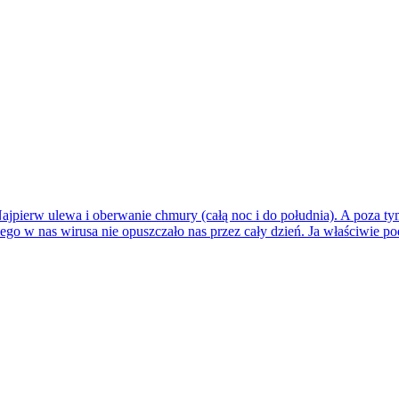
jpierw ulewa i oberwanie chmury (całą noc i do południa). A poza ty
ego w nas wirusa nie opuszczało nas przez cały dzień. Ja właściwie po