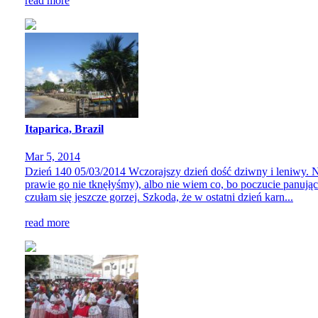
read more
Itaparica, Brazil
Mar 5, 2014
Dzień 140 05/03/2014 Wczorajszy dzień dość dziwny i leniwy. Na
prawie go nie tknęłyśmy), albo nie wiem co, bo poczucie panując
czułam się jeszcze gorzej. Szkoda, że w ostatni dzień karn...
read more