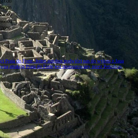
61600
84000
24000
96000
77600
i Praia do Forte. Jeden autobus podwiózł nas do wylotu z Jaua
łówną atrakcją Praia do Forte jest sponsorowany przez Petrobras,