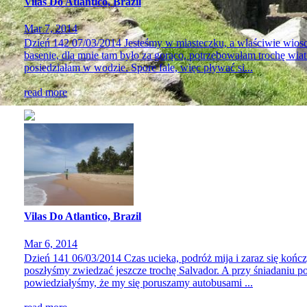
Vilas Do Atlantico, Brazil
Mar 7, 2014
Dzień 142 07/03/2014 Jesteśmy w miasteczku, a właściwie wiosce, 
basenie, dla mnie tam było za gorąco, potrzebowałam trochę wiatr
posiedziałam w wodzie. Spore fale, więc pływać si...
read more
Vilas Do Atlantico, Brazil
Mar 6, 2014
Dzień 141 06/03/2014 Czas ucieka, podróż mija i zaraz się końc
poszłyśmy zwiedzać jeszcze trochę Salvador. A przy śniadaniu p
powiedziałyśmy, że my się poruszamy autobusami ...