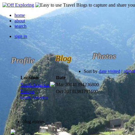
home
about
search
sign in
Photos
Blog
Profile
Sort by
date visited
|
alphab
Location
Date
Mar 2014
1394236800
South America
Europe
Oct 2013
1381791600
South America
blog entries