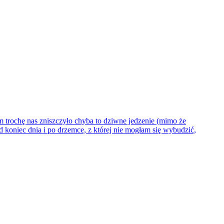
m trochę nas zniszczyło chyba to dziwne jedzenie (mimo że
d koniec dnia i po drzemce, z której nie mogłam się wybudzić,