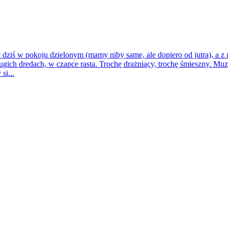
dziś w pokoju dzielonym (mamy niby same, ale dopiero od jutra), a 
ługich dredach, w czapce rasta. Trochę drażniący, trochę śmieszny. Muzy
si...