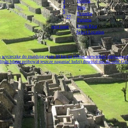
Bolivia
Dec 2013
13883
3
4
Peru
Dec 2013
13875
5
Ecuador
Nov 2013
13854
...
27
Panama
Nov 2013
13836
Costa Rica
Oct 2013
13831
next page
Select Location
ycieczkę do znajdującej się 30 km na północ niewielkiej miejscowośc
ylijski bileter próbował jeszcze naganiać ludzi) dowiózł nas do celu. G