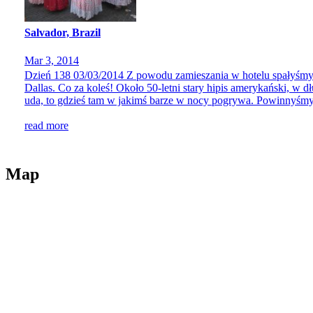
Salvador, Brazil
Mar 3, 2014
Dzień 138 03/03/2014 Z powodu zamieszania w hotelu spałyśmy 
Dallas. Co za koleś! Około 50-letni stary hipis amerykański, w d
uda, to gdzieś tam w jakimś barze w nocy pogrywa. Powinnyśmy 
read more
Map