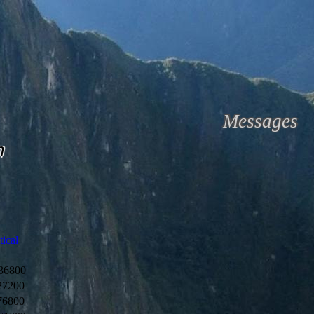
Messages
m
tical
36800
27200
76800