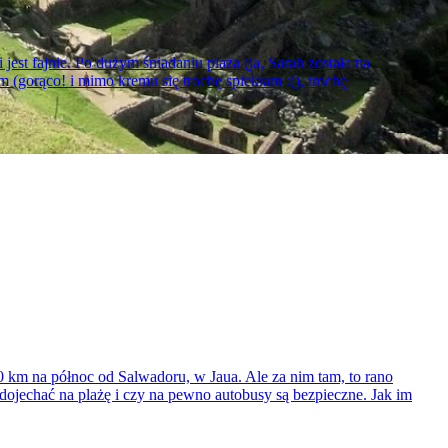
jest fajnie. Po dużym śniadaniu plaża (ja, Sarah została na
m (gorąco! i mimo kremu się trochę spiekłam :(), trochę
0 km na północ od Salwadoru, w Jaua. Ale za nim tam, to rano
dojechać na plażę i czy na pewno autobusy są bezpieczne. Jak im