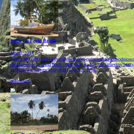
Praia Do Forte, Brazil
Mar 8, 2014
Dzień 143 08/03/2014 Postanowiłyśmy pojechać na jednodniową w
na autostradę, a drugi busik (zapchany na full, ale śmieszny braz
czyli najważniejszy brazylijski koncern, Project ...
read more