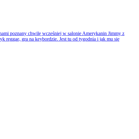
z nami poznany chwilę wcześniej w salonie Amerykanin Jimmy z
k reggae, gra na keybordzie. Jest tu od tygodnia i jak mu się