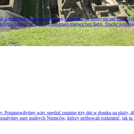
a właściwie poza nią czy na jej obrzeżach, w której nic nie ma. Czyli 
u). Oddaliłam się trochę i znalazłam miejsce bez ludzi. Trochę pogniła
zy. Postanowiłyśmy więc spędzić ostatnie trzy dni w domku na plaży, 4
oznałyśmy parę nudnych Niemców, którzy próbowali rozkminić, jak tu 