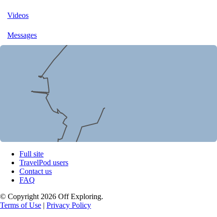
Videos
Messages
Full site
TravelPod users
Contact us
FAQ
© Copyright 2026 Off Exploring.
Terms of Use
|
Privacy Policy