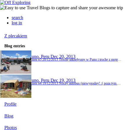
search
log in
Z plecakiem
Blog entries
Puno, Peru
Dec 20, 2013
Dzien 65 20/12/2013 Trochę utknelysmy w Puno i trochę z mojej winy, ale mimo ze nie jest to najpiękniejsze miejsce w Peru, udał nam się dzień. Po porannym lenistwie, empanadach na mercado i kawie (swoją droga mam wrażenie, ze kawa na południu kraju jest lepsza a przynajmniej bardziej dostępna niz na północy), poszłyśmy na plac Parque Pino, na którym znajduje się dość dziwny kościol, Santuario de la Virgen de la Candelaria, z pomarańczowy...
Puno, Peru
Dec 19, 2013
Dzien 64 19/12/2013 Nocny autobus (niewygodny! :( poza tym mam za długie nogi!) i o 5 rano byłyśmy w Puno. A o 7 już wyruszyliśmy na wycieczkę łódka po jeziorze Titicaca. Jezioro Titicaca, o powierzchni ok 8370 km2, to drugie największe jezioro w Ameryce Południowej (pierwsze w Wenezueli) i dziewietnaste na swiecie. Polozone jest na 3812 m.n.p.m. (i wysokosc czuc w uszach i glowie) co czyni je największym na świecie jeziorem wysokogorskim! Do ...
Profile
Blog
Photos