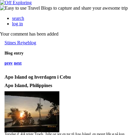
search
log in
Your comment has been added
Stines Rejseblog
Blog entry
prev
next
Apo Island og hverdagen i Cebu
Apo Island, Philippines
Torsdag d. 4/4 rejste Troels, Julie og jeg en tur til Apo Island, en meget lille ø på kun 72 hektarer, som det viste sig lå et godt stykke væk fra Cebu. Vi kunne godt se på kortet at øen ikke var helt tæt på, men vi havde ikke forstillet os at det skulle tage en hel dag at komme dertil. Peter var ude at rejse med sin kæreste og Sofie havde været syg i noget tid, så derfor var det kun os tre der var af sted. Vi startede dagen ud med at tage til busterminalen, hvor vi kom med en bus mod Lilo-an, turen tog 3½ time og var noget hård, chaufføren kørte så hurtig og hensynsløst at jeg aldrig har prøvet noget lignende. Hver gang der så var nogen der skulle af eller på, bremsede han så hårdt op at trykket kunne mærkes på øerne og i ansigtet. Vi har valgt ikke at benytte os af busser med aircondition, da vi efterhånden har haft ret mange dårlige oplevelser med aircondition og vil derfor hellere køre i busser med åbne vinduer, hvilket faktisk er rigtig fint. Efter den noget hårde tur i bus med kø og hensynsløs kørsel, kom vi med en båd til Dumaguete en lille studie by på øen Negros, turen var meget smertefri og tog kun ca. 15 minutter. I Dumaguete skulle vi først med en Jeepney for at komme væk fra havnen og derefter med tricycle hen til busterminalen hvor vi kom med endnu en bus inden vi endte ved havnen i Malatapay, en ganske lille havneby med afgange mod Apo Island. I Malatapay skulle vi vente to en halv time på båden, hvilket vi ikke lige havde regnet med. Men det værste var at der allerede her vrimlede med mennesker overalt og vi havde ikke bestilt et sted at bo på Apo Island endnu. På Apo Island var der i denne weekend Fiesta, øens byfest, hvor alle der har tilknytning til Apo Island valfarter til øen for at feste med familie og venner. Vi fik en mand på havnen til at hjælpe os med at få skaffet et sted vi kunne sove, til sidst lykkedes det ham at arrangere at vi kunne sove i et doorm, altså et stort soverum hvor vi skulle sove med mange andre. Ikke lige hvad vi havde regnet med, men det var okay for en nat og nu var vi jo alligevel rejst så langt for at komme til øen, så nu ville vi også derover. Problemet var at hvis vi ikke fandt et sted at sove, så var det ikke muligt for os at komme væk fra øen igen, da det var den sidste båd der gik denne dag. Så vi var alle lettede da vi endelig fandt et sted vi kunne overnatte, de lokale var allerede ved at snakke om at overnatte på stranden og sådan, hvilket jeg ikke synes var den bedste ide. Da vi kom frem til øen, var det en lille smuk perle, en meget lille ø, med strand og smukke klipper. Virkelig en skøn og smuk ø at komme til efter en lang rejse, på stranden blev vi hentet af bestyreren af hotellet, der sagde at hun havde fundet et værelse hvor vi tre kunne bo alene, hvilket vi var vilde med. Værelset var rigtig hyggeligt og fint, selvom det hele var en smule primitivt, badet var en stor bøtte med vand, hvor vi skulle fylde en lille bøtte med vand og hælde ud over os, vi lærte efter et par dage at vende os til det. På hotellet var der en hyggelig lille restaurant med en skøn udsigt, nogle meget sløve og glemsomme tjenere. Det lærte vi også at vende os til, på de få dage vi var der. Når vi bestilte noget var vi heldige hvis vi fik det vi bestilte, efter at have bestilt tre gange. Men et rigtig hyggeligt sted hvor vi fik drukket nogle drinks og øl og spillet lidt kort. Den første aften var vi ret trætte efter den lange tur, men vi skulle jo til den berømte Fiesta, som vi troede var øl og rom på stranden, med guitar musik og stegt pattegris. Det var det så bare ikke lige, det var et stort diskotek som var sat op på den lokale basketball bane og ikke så meget andet end det. Øen er jo som sagt meget lille og består af to hoteller, et par homestays, en lille landsby og en basketball bane, som alle byer med respekt for sig selv har her på Filippinerne. Der var vildt mange mennesker på øen og alle festede og havde det dejligt med deres familie, der blev danset og drukket til den store guldmedalje. Vi sad sammen med de lokale og hyggede og festede hele aftenen og kom i snak med en helt masse lokale som også inviterede os indenfor for at se hvordan de boede, som betaling skulle vi bare tage et billede af. Festen fortsatte indtil kl. 3 hvor alt strømmen blev slukket på øen og så var der stille og meget mørkt på øen. Normalt bliver strømmen slukket omkring kl. 23 hver aften og tændes kl. 8 om morgenen, men på grund af festen var strømmen tændt lidt længere.