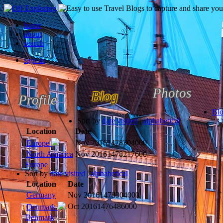
home
about
search
sign in
Photos
Blog
Profile
Bl
Sort by
date visited
|
alphabetical
Location
Date
Nov 2016
1478304000
Europe
North America
Nov 2016
1478217600
Europe
Sort by
date visited
|
alphabetical
Location
Date
Germany
Nov 2016
1478304000
Oct 2016
1476486000
Denmark
Denmark