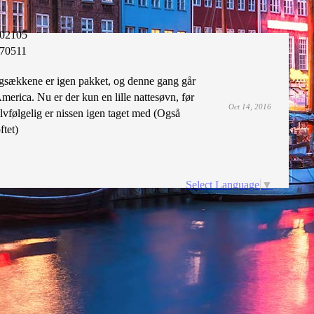
02105
70511
. Rygsækkene er igen pakket, og denne gang går
America. Nu er der kun en lille nattesøvn, før
Oct 14, 2016
elvfølgelig er nissen igen taget med (Også
ftet)
Select Language
▼