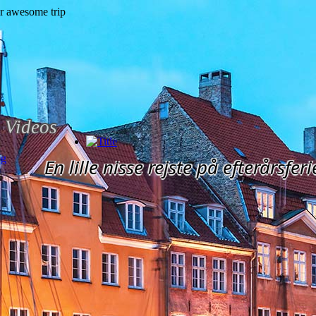
Videos
og
En lille nisse rejste på efterårsferi