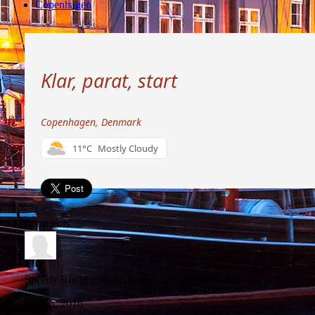
Copenhagen
Klar, parat, start
Copenhagen, Denmark
11°C
Mostly Cloudy
comments
Speedy
Rigtig god morgentur, det var vist tidligt.
Oct 15, 2016