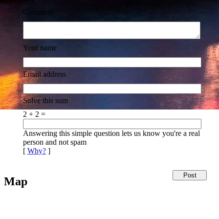
Comment
Your name
Email address
Solve this sum
2 + 2 =
Answering this simple question lets us know you're a real
person and not spam
[
Why?
]
Map