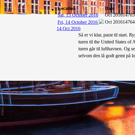
Subscribe
Location
Date
Sat, 15 October 2016
Oct 2016
14765
Oct 2016
14764
Fri, 14 October 2016
14 Oct 2016
Så er vi klar, parat til start
turen til the United States of 
turen går til lufthavnen. Og s
selvom den lå godt gemt på lo