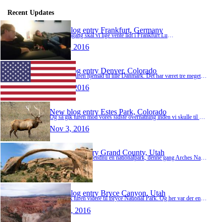
Recent Updates
New blog entry
Frankfurt, Germany
Endnu engang skal vi lige vente lidt i Frankfurt Lufthavn. Men denne gang er det med Lounge. Så her sidder vi og venter på at kunne boarde vores fly, så vi kan komme det sidste stykke hjem.…
Nov 5, 2016
New blog entry
Denver, Colorado
Og så går turen hjemad til lille Danmark. Det har været tre meget begivenhedsrige uger, hvor vi både har formået at se byer, ørken og skove. Men alt godt har jo desværre en ende, og fo…
Nov 4, 2016
New blog entry
Estes Park, Colorado
Og så gik turen mod vores sidste overnatning inden vi skulle til at rejse hjem. Vi besluttede os for at sove på et motel i Estes Park, som ikke ligger alt for langt væk fra Denver, hvor vi …
Nov 3, 2016
New blog entry
Grand County, Utah
Og så gik turen til endnu en nationalpark, denne gang Arches Nationalpark, som igen er helt anderledes end de 3 foregående nationalparker. Det er helt utroligt så forskellige de kan være. …
Nov 2, 2016
New blog entry
Bryce Canyon, Utah
Og så gik turen videre til Bryce National Park. Og her var der en helt utrolig natur! Bryce Canyon er fuldkommen ulig de andre to nationalparker vi har besøgt. I Bryce er der såkaldte Hoodo…
Oct 31, 2016