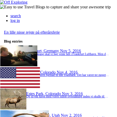
search
log in
En lille nisse rejste på efterårsferie
Blog entries
Frankfurt, Germany
Nov 5, 2016
Endnu engang skal vi lige vente lidt i Frankfurt Lufthavn. Men denne gang er det med Lounge. Så her sidder vi og venter på at kunne boarde vores fly, så vi kan komme det sidste stykke hjem. Og hvor er vejret da dårligt! Det regner jo... Vi er lige blevet vant til mellem 15 og 25 grader(kommet jo an på hvor højt vi var oppe i bjergene), med strålende solskin stort set alle dage. Og så kommer vi tilbage til regn ☔ Nå nå, vi ser nu alligvel frem til at ...
Denver, Colorado
Nov 4, 2016
Og så går turen hjemad til lille Danmark. Det har været tre meget begivenhedsrige uger, hvor vi både har formået at se byer, ørken og skove. Men alt godt har jo desværre en ende, og foran os venter der en MEGET lang flyvetur hjem til kolde Danmark. Så tak for denne gang USA, og vi ses vel igen på et tidspunkt.
Estes Park, Colorado
Nov 3, 2016
Og så gik turen mod vores sidste overnatning inden vi skulle til at rejse hjem. Vi besluttede os for at sove på et motel i Estes Park, som ikke ligger alt for langt væk fra Denver, hvor vi skulle flyve fra. Og den flotteste(og højeste) måde at komme til Estes Park på, var at køre over the Rocky Mountains, hvilket vil sige at vi lige nåede gennem en sidste Nationalpark(Rocky Mountains National Park) inden vi forlader USA. Og hold da op hvor er de bjerge h...
Grand County, Utah
Nov 2, 2016