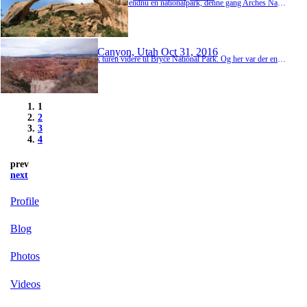
Og så gik turen til endnu en nationalpark, denne gang Arches Nationalpark, som igen er helt anderledes end de 3 foregående nationalparker. Det er helt utroligt så forskellige de kan være. Her ankom vi til efter en lille 2-timers køretur. Vi kørte en smule ind i selve parken hvor vi spiste frokost. Herefter kørte vi ind i bunden af parken hvor far og jeg gik en tur ind til den Arch, der hedder Landscape Arch. Den strækker sig ca. over 90 m, så den er ret...
Bryce Canyon, Utah
Oct 31, 2016
Og så gik turen videre til Bryce National Park. Og her var der en helt utrolig natur! Bryce Canyon er fuldkommen ulig de andre to nationalparker vi har besøgt. I Bryce er der såkaldte Hoodooer(nogle rækker af stensøjler), og det er dem, der er med til er gøre stedet så bemærkelsesværdigt. Bryce National Park ligger i ca. 9100 fods højde, så vi valgte at vi ikke havde lyst til at fryse om natten, hvilket betød at vi igen sov på motel. Senere fandt vi...
1
2
3
4
prev
next
Profile
Blog
Photos
Videos