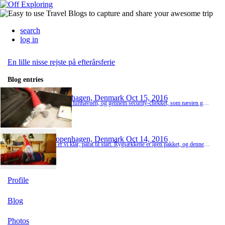
search
log in
En lille nisse rejste på efterårsferie
Blog entries
Copenhagen, Denmark
Oct 15, 2016
Så er vi i lufthavnen, og gennem security-chekket, som næsten gik smertefrit. Dog nåede far både at blive stikprøve-testet og få taget sin Leatherman kniv fra sig. For den havde han jo kommet til at pakke i håndbagagen. Men det er okay, for Mitte kommer og henter den i lufthavnen senere. Nu venter vi bare på flyet og så er vi på vej til Frankfurt :)
Copenhagen, Denmark
Oct 14, 2016
Så er vi klar, parat til start. Rygsækkene er igen pakket, og denne gang går turen til the United States of America. Nu er der kun en lille nattesøvn, før turen går til lufthavnen. Og selvfølgelig er nissen igen taget med (Også selvom den lå godt gemt på loftet)
Profile
Blog
Photos