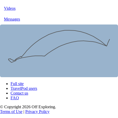
Videos
Messages
Full site
TravelPod users
Contact us
FAQ
© Copyright 2026 Off Exploring.
Terms of Use
|
Privacy Policy