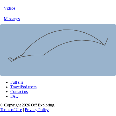
Videos
Messages
Full site
TravelPod users
Contact us
FAQ
© Copyright 2026 Off Exploring.
Terms of Use
|
Privacy Policy