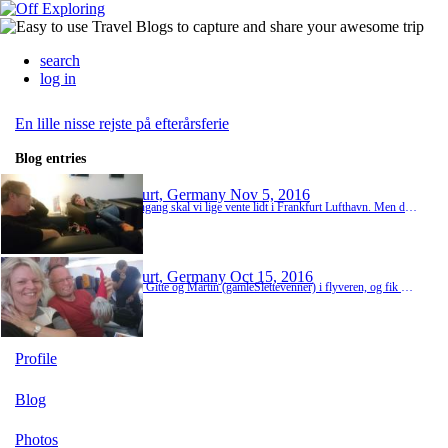
search
log in
En lille nisse rejste på efterårsferie
Blog entries
Frankfurt, Germany
Nov 5, 2016
Endnu engang skal vi lige vente lidt i Frankfurt Lufthavn. Men denne gang er det med Lounge. Så her sidder vi og venter på at kunne boarde vores fly, så vi kan komme det sidste stykke hjem. Og hvor er vejret da dårligt! Det regner jo... Vi er lige blevet vant til mellem 15 og 25 grader(kommet jo an på hvor højt vi var oppe i bjergene), med strålende solskin stort set alle dage. Og så kommer vi tilbage til regn ☔ Nå nå, vi ser nu alligvel frem til at ...
Frankfurt, Germany
Oct 15, 2016
Vi mødte Gitte og Martin (gamleSlettevenner) i flyveren, og fik opfrisket gamle minder. Dejligt. Ellers gik flyveturen stille og roligt, og vi nåede til USA. Her ventede der os en lang process, men immigration og told, inden vi kom ud i selv New York. Fra JFK lufthavn tog det os så 3 timer at nå frem til vores hotel i Newark, New Jersey. Her smed vi os på sengen og bestilte mad direkte til hotellet.
Profile
Blog
Photos