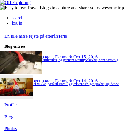
search
log in
En lille nisse rejste på efterårsferie
Blog entries
Copenhagen, Denmark
Oct 15, 2016
Så er vi i lufthavnen, og gennem security-chekket, som næsten gik smertefrit. Dog nåede far både at blive stikprøve-testet og få taget sin Leatherman kniv fra sig. For den havde han jo kommet til at pakke i håndbagagen. Men det er okay, for Mitte kommer og henter den i lufthavnen senere. Nu venter vi bare på flyet og så er vi på vej til Frankfurt :)
Copenhagen, Denmark
Oct 14, 2016
Så er vi klar, parat til start. Rygsækkene er igen pakket, og denne gang går turen til the United States of America. Nu er der kun en lille nattesøvn, før turen går til lufthavnen. Og selvfølgelig er nissen igen taget med (Også selvom den lå godt gemt på loftet)
Profile
Blog
Photos