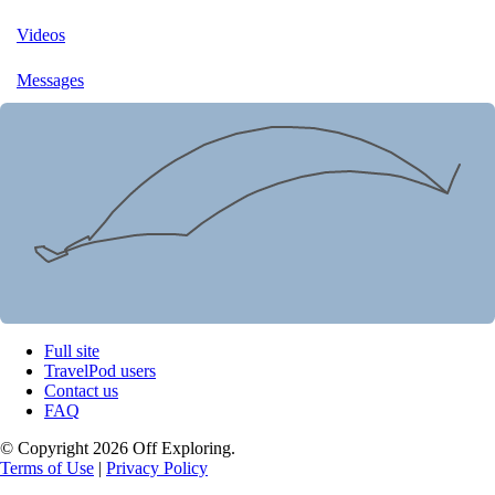
Videos
Messages
Full site
TravelPod users
Contact us
FAQ
© Copyright 2026 Off Exploring.
Terms of Use
|
Privacy Policy