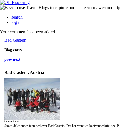
search
log in
Your comment has been added
Bad Gastein
Blog entry
prev
next
Bad Gastein, Austria
Grüss Gott!
Sneen daler sneen igen ned over Bad Gastein. Det har været en begivenhedsrig uge. På TEAM BENNS baren WÛHRERS vises der håndbold her i EM perioden og i tirsdags var der ingen ende på festen da DK vandt over Norge! Derudover har været stor opbakning på vores pistevisninger, som søndag gik til området i Bad Gastein og Bad Hof Gastein og mandag tog vi en lille bustur til Dorf Gastein, der er kendt for sine store brede pister. Her fik vi enormt mange grin og fede oplevelser på pisten og væltede i fællesskab Silver Bullet da klokken slog 16:00 og det var tid til after ski! I aften bliver der igen fest på WÜHRERS når DK skal sætte sig igennem overfor Kroatien.