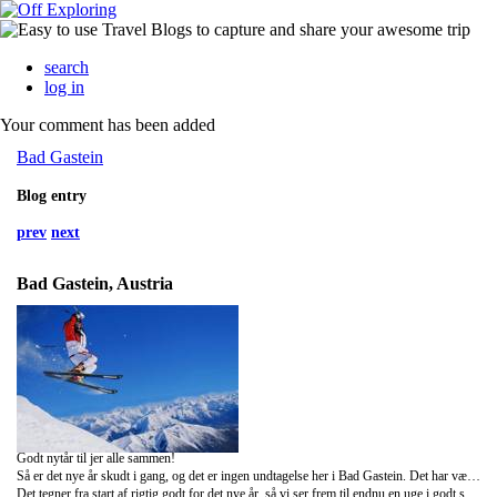
search
log in
Your comment has been added
Bad Gastein
Blog entry
prev
next
Bad Gastein, Austria
Godt nytår til jer alle sammen!
Så er det nye år skudt i gang, og det er ingen undtagelse her i Bad Gastein. Det har været en alle tiders uge. Solen har stået fra en skyfri himmel mange af dagene , og der har været rig mulighed for at komme ud på pisterne. Med et ugeprogram, der har lydt på blandt andet pubcrawl og nytårsfest, er der ingen tvivl om at stemningen har været helt i top.
Det tegner fra start af rigtig godt for det nye år, så vi ser frem til endnu en uge i godt selskab med højt humør og en masse på programmet.