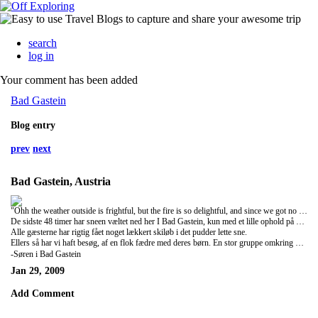
search
log in
Your comment has been added
Bad Gastein
Blog entry
prev
next
Bad Gastein, Austria
"Ohh the weather outside is frightful, but the fire is so delightful, and since we got no place to go, LET IT SNOW LET IT SNOW" Endelig kom den halve meter sne som vi har vente på i en måned, og ved I hvad? Den var vær at vente på:-)
De sidste 48 timer har sneen væltet ned her I Bad Gastein, kun med et lille ophold på et par timer i dag, og heldigvis faldt dette lige sammen med vores picnic, hvor heldig kan man være?
Alle gæsterne har rigtig fået noget lækkert skiløb i det pudder lette sne.
Ellers så har vi haft besøg, af en flok fædre med deres børn. En stor gruppe omkring 40 personer, her var der ingen koner eller mødre med, en rigtig god tradition som de gentager år efter år. Om det var børnene eller fædrene der hyggede sig mest, var svært at sige, men smilende på deres ansigter ved afrejse var ikke til at tage fejl af.
-Søren i Bad Gastein
Jan 29, 2009
Add Comment