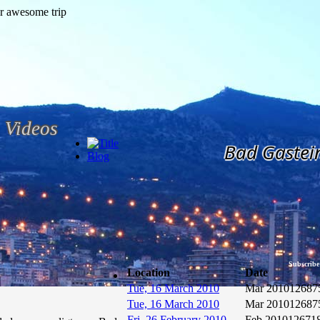
Videos
Bad Gastei
Blog
Subscribe
Location
Date
Tue, 16 March 2010
Mar 2010
12687
Tue, 16 March 2010
Mar 2010
12687
Fri, 26 February 2010
Feb 2010
12671