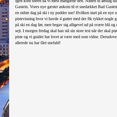
Igen kom sneen da vi mest manglede den. Natten til lørdag da
Gastein. Vores nye gæster ankom til et snedækket Bad Gastein
en sidste dag på ski i ny pudder sne! Hvilken start på en nye
pistevisning hvor vi havde 4 gutter med der fik rykket nogle 
på ski en dag før, men begav sig alligevel ud på svære blå og r
sejt. I morgen fredag skal han stå sin store test når der skal p
piste og vi guider har lovet at være med som vidne. Derudover
allerede nu har fået snefald!