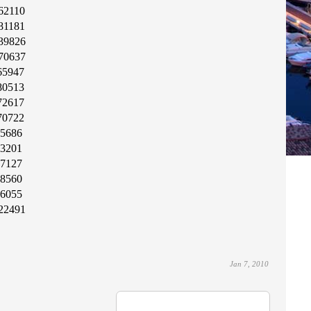
62110
81181
39826
70637
65947
80513
72617
70722
5686
3201
7127
8560
6055
22491
Jan 7, 2010