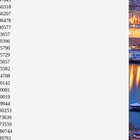
56318
56207
98478
30577
3657
0396
5790
5729
5657
5582
4708
0142
0081
0019
9944
30253
73639
73559
80744
39761