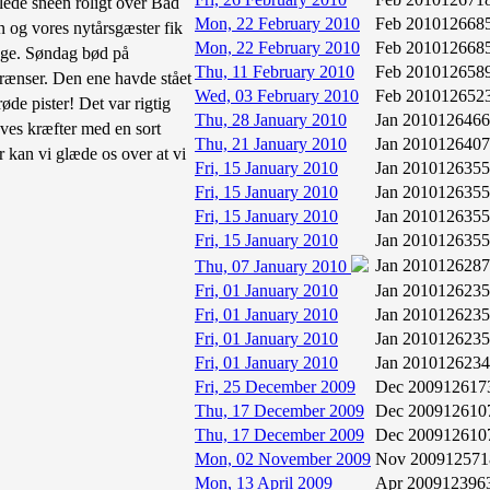
lede sneen roligt over Bad
Mon, 22 February 2010
Feb 2010
12668
 og vores nytårsgæster fik
Mon, 22 February 2010
Feb 2010
12668
 uge. Søndag bød på
Thu, 11 February 2010
Feb 2010
12658
grænser. Den ene havde stået
Wed, 03 February 2010
Feb 2010
12652
øde pister! Det var rigtig
Thu, 28 January 2010
Jan 2010
126466
røves kræfter med en sort
Thu, 21 January 2010
Jan 2010
126407
 kan vi glæde os over at vi
Fri, 15 January 2010
Jan 2010
126355
Fri, 15 January 2010
Jan 2010
126355
Fri, 15 January 2010
Jan 2010
126355
Fri, 15 January 2010
Jan 2010
126355
Jan 2010
126287
Thu, 07 January 2010
Fri, 01 January 2010
Jan 2010
126235
Fri, 01 January 2010
Jan 2010
126235
Fri, 01 January 2010
Jan 2010
126235
Fri, 01 January 2010
Jan 2010
126234
Fri, 25 December 2009
Dec 2009
12617
Thu, 17 December 2009
Dec 2009
12610
Thu, 17 December 2009
Dec 2009
12610
Mon, 02 November 2009
Nov 2009
12571
Mon, 13 April 2009
Apr 2009
12396