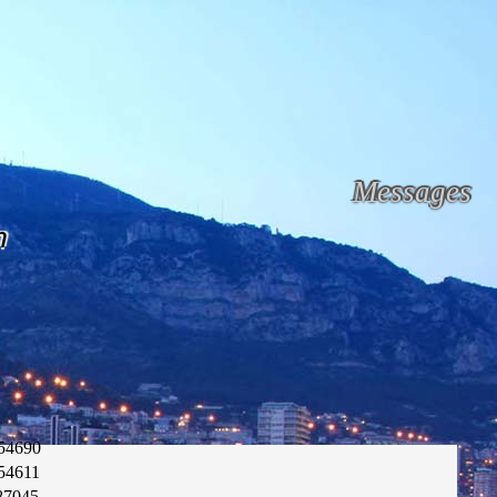
Messages
n
54690
54611
87045