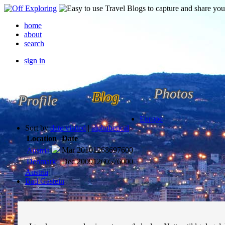
home
about
search
sign in
Photos
Blog
Profile
Europe
Sort by
date visited
|
alphabetical
Location
Date
Mar 2010
1268697600
Austria
Denmark
Dec 2009
1260576000
Austria
Bad Gastein