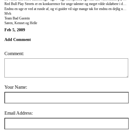
Red Bull Play Streets er en konkurrence for unge talenter og meget vilde skiløbere i den såkaldte freestyle-disciplin "slopestyle". De er på nuværende tidspunkt i fuld gang med at bygge en 500 meter lang bane ned igennem Bad Gastein centrum. Byen vil blive fyldt med mennesker, der også ønsker at overvære det vildeste skishow, vi nogensinde får at se - glæd jer!
Endnu en uge er ved at runde af, og vi guider vil sige mange tak for endnu en dejlig uge i det østrigske!
Mvh
Team Bad Gastein
Søren, Kennet og Helle
Feb 5, 2009
Add Comment
Comment:
Your Name:
Email Address: