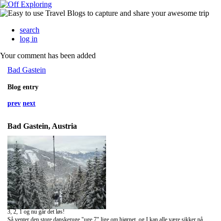
search
log in
Your comment has been added
Bad Gastein
Blog entry
prev
next
Bad Gastein, Austria
3, 2, 1 og nu går det løs!
Så venter den store danskeruge "uge 7" lige om hjørnet, og I kan alle være sikker på, at vi her i Team Bad Gastein er helt klar! Udover det ugentlige ugeprogram, der byder på picnic, pubcrawl, lyspiste m.m, er det også i denne uge, hvor Red Bull Play Streets bliver afviklet- lørdag den 14.02.