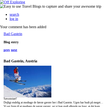
search
log in
Your comment has been added
Bad Gastein
Blog entry
prev
next
Bad Gastein, Austria
Sæsonstart!
Dejligt endelig at modtage de første gæster her i Bad Gastein. Ugen har budt på meget planlægning, men der har så sandelig også været tid til hygge sammen med vores gæster. Det sneer i øjeblikket hernede, og i næste uge står der solskin på programmet, så der er rig mulighed for fantastisk skiløb. I den kommende uge byder vi på flere spændende arrangementer, såsom pubcrawl, nytårsaften og meget mere.
Vi ser frem til at modtage de næste gæster, og vi kan godt allerede nu love, at det kommer til at blive en uge med masser af arrangementer og sjov.