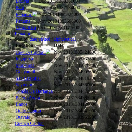
Bolivia
Dec 2013
1388361600
Peru
Dec 2013
1387584000
Nov 2013
1385424000
Ecuador
Panama
Nov 2013
1383696000
Costa Rica
Oct 2013
1383177600
Ecuador
Sort by
date visited
|
alphabetical
Location
Date
Nov 2013
1385424000
Cuenca Canton
Ingapirca
Nov 2013
1385337600
Montañita
Nov 2013
1385078400
Guayaquil
Nov 2013
1384905600
San Cristobal
Nov 2013
1384819200
Seymour
Nov 2013
1384560000
Tomás De Berlanga
Nov 2013
1384473600
Puerto Ayora
Nov 2013
1384387200
Banos
Nov 2013
1384128000
Quito Canton
Nov 2013
1384041600
Otavalo
Nov 2013
1383955200
Cuenca Canton