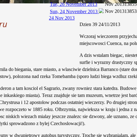
Tue, 26 November 2013
Nov 2013
13855
Nov 2013
13853
Sun, 24 November 2013
24 Nov 2013
ru
Dzien 39 24/11/2013
Wczoraj wieczorem przyjecha
miejscowosci Cuenca, na po
A dzis wstalam biegac, nieste
surfie i wyrazny drastyczny s
mila do biegania, stare miasto, a wlasciwie dzielnica Barranco (stare d
ostow), polozona nad rzeka Tomebamba (sporo ludzi biega wzdluz rzeki)
lderon a tam kosciol el Sagrario, zwany rowniez stara katedra. Budow
e inkaskiego miasta). Teraz znajduje sie tam muzeum, wnetrze jest bard
rystrusa i 12 apostolow podczas ostatniej wieczerzy. Po drugiej stroni
we rozpoczeto w 1885 roku. Olbrzymia, najwieksza w kraju i jedna z
c niskich wiezach mialay jeszcze znalezc sie dzwony, ale uznano, ze
plytki sprowadzono z bylej Czechoslowacji!).
smy w dwupietrowy autobus turystyczny. Troche sie wzbranialam, ale 