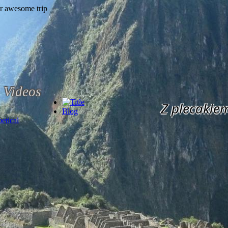
Videos
Z plecakie
Blog
etical