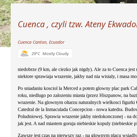
Cuenca , czyli tzw. Ateny Ekwado
Cuenca Canton, Ecuador
29°C
Mostly Cloudy
niedobrze (9 km, ale ciezko jak nigdy). Ale za to Cuenca jest 
niektore sprawiaja wrazenie, jakby nad nia wisialy, i masa m
Po sniadaniu kosciol la Merced a potem glowny plac park Ca
roku, niedlugo po zalozeniu miasta (przez Hiszpanow, na bazi
wrazenie. Na glownym oltarzu naturalnych wielkosci figurki Ch
Catedral de la Inmaculada Concepcion - nowa katedra. Budo
Poludniowej. Sprawia wrazenie jakby niedokonczonej - na dos
jak jest. A nad miastem goruja niebieskie kopuly (niebieskie 
Zawsze jest czas na pierwszy raz - na glownym placu wsiadly