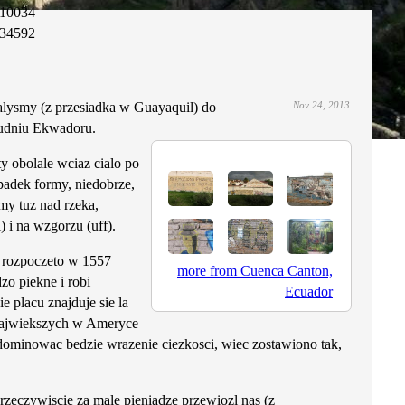
10034
34592
lysmy (z przesiadka w Guayaquil) do
Nov 24, 2013
ludniu Ekwadoru.
ty obolale wciaz cialo po
padek formy, niedobrze,
omy tuz nad rzeka,
 i na wzgorzu (uff).
e rozpoczeto w 1557
more from Cuenca Canton,
zo piekne i robi
Ecuador
e placu znajduje sie la
 najwiekszych w Ameryce
 dominowac bedzie wrazenie ciezkosci, wiec zostawiono tak,
rzeczywiscie za male pieniadze przewiozl nas (z