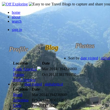
home
about
search
sign in
Photos
Blog
Profile
Sort by
date visited
|
alphab
Location
Date
Mar 2014
1394236800
South America
Europe
Oct 2013
1381791600
South America
Sort by
date visited
|
alphabetical
Location
Date
Brazil
Mar 2014
1394236800
Argentina
Feb 2014
1393027200
Chile
Feb 2014
1392076800