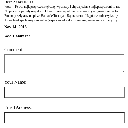
Dzien 29 14/11/2013
Wow!! To byl najlepszy dzien tej calej wyprawy i chyba jeden z najlepszych dni w moim zyciu! :) Jestesmy w raju!
Najpierw pojechalysmy do El Chato. Tam na polu na wolnosci zyja ogrooomne zolwie! Sa absolutnie niesamowite. Zakochalam sie w nich. Jest ich tam bardzo duzo, zyja w trawie, w wyschnietym malym stawie, wygrzewaja sie na sloncu, leniwie jedzac trawe. Do kilku udalo nam sie zblizyc naprawde blisko, na ok 2 metrow, kilka wyczulo nasza obecnosc i z mruczeniem i sykiem schowalo sie do skorupy. Samce sa wieksze od samic i maja dluzsze szyje.
Potem poszlysmy na plaze Bahia de Tortugas. Raj na ziemi! Najpierw zobaczylysmy wygrzewajace sie na skalach wielkie iguany i cala mase czerwonych i czarnych krabow. A potem okazalo sie, ze te iguany leza wszedzie na plazy, niektore zastygly jak posagi wygrzewajac sie w sloncu, inne wprost przeciwnie lezaly pod drzewami, jkaby juz mialy na dzis dosc ciepla, a jeszcze inne plywaly w wodzie, jak psy, z glowa na zewnatrz tylko sunac po wodzie poruszajac cialem na boki. One sa zreszta wielkosci takich duzych grubych jamnikow plus wielki gruby ogon. Robia wrazenie! W koncu dotarlysmy na rajska plaze: turkusowa woda, bialy drobny jak maka piasek, na plazy iguany spaceruja tuz obok ludzi (caly czas ma sie wrazenie, ze one wiedza, ze byly na tych wyspach pierwsze i nie chca oddac swojej pozycji. I dobrze!). Weszlam do wody a tam pare metrow ode mnie, tuz przy brzegu, przeplynal mlody rekin z Galapagos a pare metrow na nim mala manta. Czego chciec wiecej? (moze dobrze, ze nie bylo tam zolwi, bo bym nie mogla stamtad wyjsc! :)).
A na obiad zjadlysmy sancocho (zupa ekwadorska z miesem, kawalkiem kukurydzy i jukki) a potem sprobowalam od Sary seco de chivo (gulasz z miesa z kozy, troche gorsza wolowina, ale za to z wlosem! ;)).
Nov 14, 2013
Add Comment
Comment:
Your Name:
Email Address: