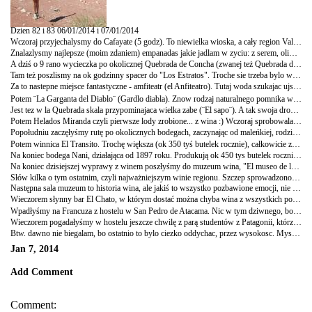
Dzien 82 i 83 06/01/2014 i 07/01/2014
Wczoraj przyjechalysmy do Cafayate (5 godz). To niewielka wioska, a cały region Valle de Cafayate słynie z win i formacji gorskich.
Znalazlysmy najlepsze (moim zdaniem) empanadas jakie jadlam w zyciu: z serem, oliwkami, kukurydza, wegetariańskie, mięsne z tuńczykiem... 12 rodzajow! I wino podają w glinianych dzbankach:) "La casa de las empanadas". Polecam! :)
A dziś o 9 rano wycieczka po okolicznej Quebrada de Concha (zwanej też Quebrada de Cafayate). Niezłe widoki, najpierw skały o intensywnym, czerwonym kolorze. Jeszcze w tym palącym słońcu (czy myśmy wybrały na wycieczkę najcieplejszy dzień? Jest chyba ze 35 C°). A potem przystanek na La Yesera, gdzie obserwuje się skały, których kolory układają się w równe paski (jakby ktoś je pomalował): żółty, brązowy, zielony, czerwony. To utlenione minerały, morskie drobne, zwierzeta, rośliny, plankton i muszle (znaleziono tu dość sporo fragmentów muszli, stąd nazwa Quebrada de la Concha) z morza, ktore istniało tu miliony lat temu. Jak w przypadku Atacamy, klimat tu pustynny, suche, popękane skały, piasek, palące słońce, więc znów trudno uwierzyć, że była tu kiedyś wszędzie woda. Ale była, a kolorowe skały i obecność w nich resztek morskich organizmów jest tego dowodem.
Tam też poszlismy na ok godzinny spacer do "Los Estratos". Troche sie trzeba bylo wspiac na gore, ale za to widok na cala okolice i kolorowe gory niesamowity. Spedzilismy tam troche czasu podziwiajac cuda natury. A slonce swiecilo jak w najgoretszy dzien w lato (hmm, w sumie tu lato, jakos nie moge sie przyzwyczaic do upalow w styczniu :) choc wcale nie narzekam, dobrze mi). Potem bylismy na kolejnym punkcie widokowym (Mirador de los Tres Cruces), ale troche gorsze widoki.
Za to nastepne miejsce fantastyczne - amfiteatr (el Anfiteatro). Tutaj woda szukajac ujscia przez tysiace lat wydrazyla w sposob naturalny, wsrod bardzo wysokich skal, prawie okragly plac, w ktorym wytworzyla sie akustyka. Odbywaja sie koncerty i recitale. Jak przyjechaliscy, to akurat grala lokalna grupa ¨Los Quebrados¨. Bardzo mi sie spodobali, sprzedawali plyty i niektore z nich byly nagrywane na zywo, bezposrednio w amfiteatrze :)
Potem ¨La Garganta del Diablo¨ (Gardlo diabla). Znow rodzaj naturalnego pomnika wydrazonego przez miliony lat przez wode splywajaca po skalach. Tam, przez zwezenie miedzy skalami i wchodzac po sliskich skalach, dochodzi sie wprost do... gardla diabla :) Hehe, pieknie wyrzezbione, trovhe ukryte w skalach miejsce. Wyzej niestety wspiac sie nie da, bo niebezpiecznie.
Jest tez w la Quebrada skala przypominajaca wielka zabe (¨El sapo¨). A tak swoja droga to jest tu sporo zab i ropuch. Wczoraj np. biegala sobie spokojnie jedna po centrum miasta w nocy. I mozna je tez spotkac w naszym hostelu na patio, co nie podzialalo na mnie zbyt dobrze, bo poczatkowo wzielam je za myszy, a moja niechec do mysz jest chyba wszystkim znana...
Potem Helados Miranda czyli pierwsze lody zrobione... z wina :) Wczoraj sprobowalam El Cabernet, a dzis poszlysmy z Sarah i ja wzielam Torontes (czyli biale wino z okolic). Baaardzo smaczne, wlasciwie to troche jak zmrozone wino :)
Popołudniu zaczęłyśmy rutę po okolicznych bodegach, zaczynając od maleńkiej, rodzinnej Figueroa. Robią ok 80 tyś butelek rocznie, Malbec i biały Torontés (bardzo dobry). Cały proces odbywa się tu ręcznie i pracuje tu głównie rodzina, zresztą najnowsze wino to "Los 5 Figueroa" na część pięciu synów. Wino sympatyczne, oprowadzanie średnie.
Potem winnica El Transito. Trochę większa (ok 350 tyś butelek rocznie), całkowicie zmodernizowana. Malbec i Cabernet Sauvignon "Pedro Moises", na cześć założyciela... chyba, bo szczerze mówiąc żadna nie pamięta dobrze, ale wino było dobre! :)) Zresztą dość wyniosła pani oprowadziła nas po bodedze.
Na koniec bodega Nani, działająca od 1897 roku. Produkują ok 450 tys butelek rocznie. Bardzo miła pani oprowadziła nas po bodedze, opowiadając o całym procesie. A na koniec degustacja. Super wina! Biały Torontés (bardzo dobry), różowy Nani Rosato (Cabernet a nie Malbec i chyba pierwszy raz w życiu smakowało mi różowe wino), potem czerwony Tannat (ciężki, raczej z jedzeniem, ale ja lubię takie wyraziste wina, nie wszyscy podzielali jednak moje zdanie), a, na końcu słodki Torrontés dulce (najsłabszy dla mnie, nie lubię słodkich win, ale kobiety się zachwycały). Nani to jedyna bodega z Valle de Cafayate produkująca wina organiczne. Bardzo dobre, nie mogliśmy potem zrozumieć, czemu nie zakupiłyśmy buteleczki. Jakieś roztargnienie! :)
Na koniec dzisiejszej wyprawy z winem poszłyśmy do muzeum wina, "El museo de la Vid y del Vino"). Dość średniawe, choć niektóre informacje i fakty cenne. Najpierw o ukształtowaniu terenu i warunkach naturalnych. Cafayate ma bowiem najwyżej położone winnice na świecie! Cecha ta wraz z dużymi różnicami temperatur, suchym klimatem i wiatami, spowodowały wytworzenie się specyficznego mikroklimatu, idealnego dla Malbeca i Torrontés.
Słów kilka o tym ostatnim, czyli najważniejszym winie regionu. Szczep sprowadzono na początku XIX w. z Hiszpanii, La Rioja. W połączeniu z panującym tu wspominanym wcześniej klimatem, dało to zaskakujący rezultat w postaci unikalnego, lekkiego wina, będącego wizytówką regionu.
Następna sala muzeum to historia wina, ale jakiś to wszystko pozbawione emocji, nie łatwo jest jak widać zrobić ciekawe muzeum o winie!
Wieczorem słynny bar El Chato, w którym dostać można chyba wina z wszystkich pobliskich bodeg (wzięłam Nani, tym razem Cabernet Sauvignon, bardzo dobre, claro!) i deskę sera, wędlin i oliwek. Czasem uwielbiam nasze życie backpackerów... Myśleliście, że będziemy jeść zupki w proszku i popijać woda? ;)
Wpadłyśmy na Francuza z hostelu w San Pedro de Atacama. Nic w tym dziwnego, bo raz na jakiś czas wpadamy na ludzi, których poznałyśmy wcześniej (powiedzmy sobie szczerze, 80% podróżujących robi tę samą, albo zbliżoną trasę. Ameryki naszym podróżowaniem po niej nie odkrywamy!). Ale sytuacja śmieszna, bo poszliśmy na lody i, jak to stwierdziła Sarah, nieczęsto spotyka się ludzi, którzy reprezentują w 100% stereotyp własnego kraju pochodzenia. Rozmowa: on: "przeprowadzam się do Kolumbii", my: "oo, a jak twój hiszpański", "perfekcyjny" (nie wiem czemu rozmawiamy więc po angielsku...) "no wiadomo, nikt nie jest doskonały, ale trzeba znać swoje talenty" (to ostatnie zdanie będę często cytować...) "a ja jestem dobry w językach", "hmm, no to super, a pracę masz albo coś na oku?", "nie, ale ja nie będę miał żadnego problemu ze znalezieniem pracy, pracuję w reklamie" (no chyba nigdy bym się nie domyśliła...), "jestem bardzo dobry w tym co robię, mam wiele zalet i umiem rozwiązywać wszelkie problemy", ja: "dziękuję, zadzwonimy do pana" :) Wspomniałam, że rozmowa toczyła się, jak siedzieliśmy w lodziarni? Ale śmieszny, dużo radości nam przysporzył.
Wieczorem pogadałyśmy w hostelu jeszcze chwilę z parą studentów z Patagonii, którzy jadą w stronę Machu Picchu, jeśli im starczy kasy. Jedli suchy makaron, więc pewnie im starczy (nie to, co nam, eh!).
Btw. dawno nie biegalam, bo ostatnio to bylo ciezko oddychac, przez wysokosc. Myslalam, ze tutaj sie uda, ale tu lato w pelni i upal nie do wytrzymania. No i jak tu utrzymac forme jedzac empanadas i pijac wino, i nie ruszajac sie? Siostro ma, przygotuj mi, porfa, jakis plan powrotu do formy (ale zwaz, ze przez pierwszy tydzien bede objadac sie bozonarodzeniowymi pozostalosciami! :))!!
Jan 7, 2014
Add Comment
Comment: