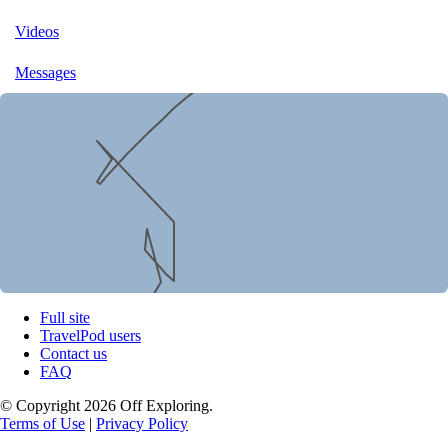
Videos
Messages
Full site
TravelPod users
Contact us
FAQ
© Copyright 2026 Off Exploring.
Terms of Use
|
Privacy Policy