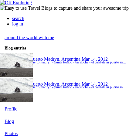
search
log in
around the world with me
Blog entries
Puerto Madryn, Argentina
Mar 14, 2012
puerto madryn - punta tombo - bariloche - el calafate in puerto madryn, womär härzlichst empfangä si wordä, acho heimer aus erst ä längä u usgibigä spaziergang am strand gmacht. ( missgeschick inclusive ;-)) für di nächstä 3 tage heimer äs outo gmiätät gha u si drmit uf dpeninsula valdes usägfahrä ir hoffnig mir gseh orcas. doch trotz optimaler bedingigä u hufäääää gedud vo ca 6h wartä hei sich di cheibä orcas nid wöuä zeigä lah...=...
Puerto Madryn, Argentina
Mar 14, 2012
puerto madryn - punta tombo - bariloche - el calafate in puerto madryn, womär härzlichst empfangä si wordä, acho heimer aus erst ä längä u usgibigä spaziergang am strand gmacht. ( missgeschick inclusive ;-)) für di nächstä 3 tage heimer äs outo gmiätät gha u si drmit uf dpeninsula valdes usägfahrä ir hoffnig mir gseh orcas. doch trotz optimaler bedingigä u hufäääää gedud vo ca 6h wartä hei sich di cheibä orcas nid wöuä zeigä la...
Profile
Blog
Photos