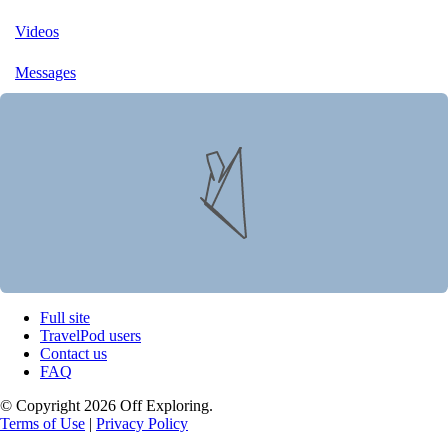
Videos
Messages
Full site
TravelPod users
Contact us
FAQ
© Copyright 2026 Off Exploring.
Terms of Use
|
Privacy Policy