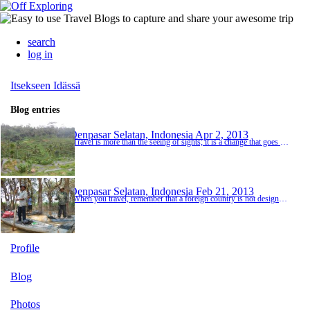
search
log in
Itsekseen Idässä
Blog entries
Denpasar Selatan, Indonesia
Apr 2, 2013
"Travel is more than the seeing of sights; it is a change that goes on, deep and permanent, in the ideas of living." - Miriam Beard Kun saavuin Balille, minulla ei ollut mitään käsitystä Balista tai siitä mitä muuta siellä voi tehdä kuin surffata. Olin vain kuullut, että se on paikka missä pitää käydä ainakin kerran elämässä… Lentokentällä sain taas taistella, että sain taksin siihen hintaan mitä hostelli oli opastanut. Lentokentt...
Denpasar Selatan, Indonesia
Feb 21, 2013
"When you travel, remember that a foreign country is not designed to make you comfortable. It is designed to make its own people comfortable." - Clifton Fadiman Battambangin venereissua varten meidät kuljetettiin bussilla joen varteen. Laiturilla odotti vähintäänkin vaatimaton paatti. Lasikuituveneen ( ihme ettei puhallettavan) molempia laitoja reunusti pitkät penkkirivit, kaikki joutuivat istumaan selin jokeen päin, kasvot toisiaan kohden. Paikallis...
Profile
Blog
Photos