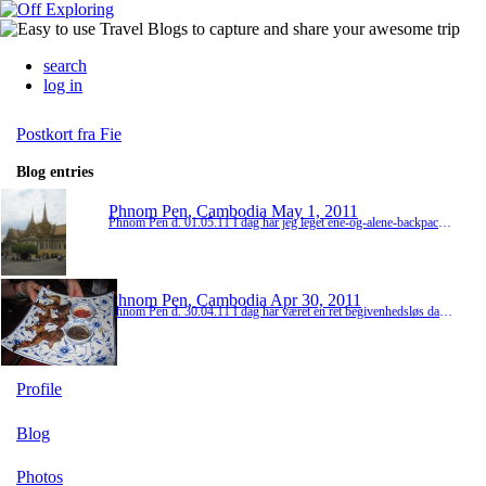
search
log in
Postkort fra Fie
Blog entries
Phnom Pen, Cambodia
May 1, 2011
Phnom Pen d. 01.05.11 I dag har jeg leget ene-og-alene-backpacker. Folk ville se en masse forskelligt, og jeg ville hellere se noget andet. Men så lærte jeg da også hvordan det er at være sig selv. Her i Phnom Pen er det mig, der har fået et single værelse, så jeg fik mig noget søvn og stod op en time før morgenbuffeten sluttede, og så tog jeg ellers af sted for at få en massage hos "Seeing hands massage". Jeg havde læst om stedet i lonely planet b...
Phnom Pen, Cambodia
Apr 30, 2011
Phnom Pen d. 30.04.11 I dag har været en ret begivenhedsløs dag! Vi skulle fra Siem Reap til hovedstaden i Cambodja Phnom Pen, og den rejse tog sammenlagt 7 timer, så der var ikke rigtigt tid til så meget andet. Vi tog af sted klokken 12 om formiddagen og kørte med offentlig bus hele vejen. Jeg var ret bekymret for turen, for i går drak jeg 4,5 liter vand, og jeg skulle på toilettet stort set hver time. Denne her offentlige bus stoppede kun én gang p...
Profile
Blog
Photos