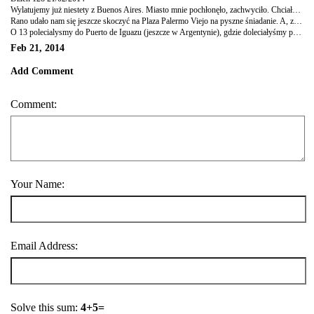
Wylatujemy już niestety z Buenos Aires. Miasto mnie pochłonęło, zachwyciło. Chciałabym się tu przeprowadzić, mieszkać i pracować. Przed wyjazdem myślałam, że jestem bardzo związana z Europą, że na pewno będę chciała do niej wrócić. Teraz nie mam już żadnych takich potrzeb, widzę, że Europa ze swoim kryzysem i problemami mnie już męczy i nie pociąga. Mogłabym ją porzucić na rzecz np. Argentyny i Buenos Aires :) Problemem jest tu oczywiście słynna galopującą inflacja. Trzeba by żyć tu jak Amandine, z europejską pensją. No zobaczymy. Ale tak to właśnie, w rankingu miast do mieszkania, Buenos wysunęło się na prowadzenie prześcigając nawet Santiago de Chile.
Rano udało nam się jeszcze skoczyć na Plaza Palermo Viejo na pyszne śniadanie. A, zdjecie jest oczywiscie z wczoraj - matki z Plaza de Mayo, czyli symbol miasta i kraju.
O 13 polecialysmy do Puerto de Iguazu (jeszcze w Argentynie), gdzie doleciałyśmy po ok 1.5 godz. Straszny tu upał, duszno i wilgotno. Nie za dobrze się czułam (mam nadzieję, że to zmęczenie ostatnimi intensywnymi dniami, a nie żaden robak w środku, jak mam wrażenie) i musiałam strzelić krótką sjestę. Wieczorem poszłyśmy do restauracji z niby azjatyckim jedzeniem (dobre). Puerto de Iguazu to małe miasteczko, zadupie, nic tu nie ma przyjeżdża się tu tylko po to, by zobaczyć słynne wodospady (do parku po jego argentyńskiej stronie jest stąd ok 40 km). W restauracji na ścianie napisy, najpierw rzuca mi się w oczy "Scotland rules" a potem Sara mówi: a tu coś z Polską, a tam: "AZS Poznań, trochę się zwiedza. Poland". Piękne. Trochę się zwiedza.
Feb 21, 2014
Add Comment
Comment:
Your Name:
Email Address:
Solve this sum:
4+5=