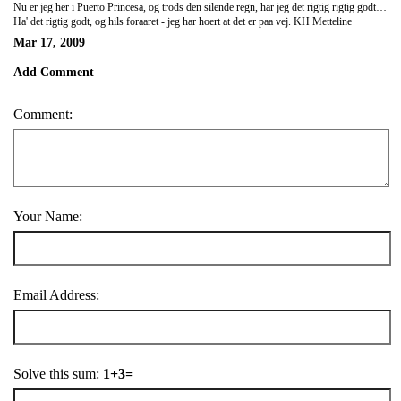
Nu er jeg her i Puerto Princesa, og trods den silende regn, har jeg det rigtig rigtig godt! Mit pas er genfundet i legaspi og er med posten til manila lige nu, jeg faar overfoert penge fra mine kaere foraeldre i morgen + et nyt visa elektron til Bangkok, jeg faar taget nogle gode billeder og moeder soede mennesker. Livet er skoent herude, i sku' proeve det!
Ha' det rigtig godt, og hils foraaret - jeg har hoert at det er paa vej. KH Metteline
Mar 17, 2009
Add Comment
Comment:
Your Name:
Email Address:
Solve this sum:
1+3=