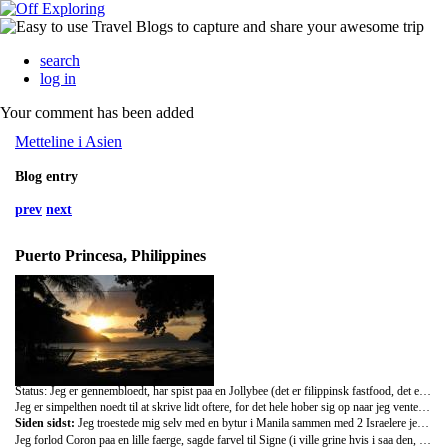
search
log in
Your comment has been added
Metteline i Asien
Blog entry
prev
next
Puerto Princesa, Philippines
Status: Jeg er gennembloedt, har spist paa en Jollybee (det er filippinsk fastfood, det er ligesom pap, bare med smag), har koebt hurtignudler til i morgen tidlig og 4 mangoer, har en solbraendt roev som jeg tilegnede mig da jeg snorklede med numsen i overfladen i 40 min i El Nido, og saa har jeg sendt alt mit toej til vask med fare for at det ikke kan naa at blive toert foer jeg skal med fly i morgen! Jeg ankom til Puerto Princesa i eftermiddags, efter en lang (og OEM!) bustur fra El Nido, hvor vi selvfoelgelig ogsaa punkterede en enkelt gang. Jeg havde forsaedet, saa trods oem rumpe og regn der stod ned i staenger, havde jeg den gode udsigt, for: FILIPPINERNE er SAA smukt! Det er saadan helt ubeskriveligt. Jeg kunne sige: enorme klippeoer med hvide sandstrande, papaya og mangotraer overalt og krystalblaat og groent saltvand, og i ville stadig ikke kunne forstaa hvad jeg mener med det!
Jeg er simpelthen noedt til at skrive lidt oftere, for det hele hober sig op naar jeg venter et par dage!
Siden sidst:
Jeg troestede mig selv med en bytur i Manila sammen med 2 Israelere jeg ogsaa havde moedt i Vang Vieng, og en rigtig flink engalender - det endte med at jeg ikke sov foer jeg skulle med flyet klokken 8 naeste morgen mod Coron. Coron er en lille fiskerby der er kendt for sine skibsvrag fra 2. Verdenskrig, og det ville jeg selvfoelgelig ikke gaa glip af, saa jeg meldte mig paa til naeste morgen hos Corondivers. Jeg sov eftermiddagen vaek, og gik ned og saa den smukkeste solnedgang med de lokale boern. Vi var kun 2 dykkere, saa der var rigtig meget plads paa baaden. Jeg faldt hurtigt i snak med Ivan og Christian, de to divemastere og Christian blev min buddy under vandet. Det var utroligt at dykke ned og pludselig have et gammelt krigsskib foran sig - endnu mere utroligt var det at dykke igennem dem! Vi kom igennem huller og gamle indgange hvor der kun lige var plads til en af gangen - Christian var rigtig god til at tage min haand og holde oeje med mig - det var jo kun mit 7 dyk. Vi dykkede i 2 vrag og Olympia var det bedste. Der kom man helt ind igennem smaa huller og gange - og der laa gamle mursten med inskriptioner paa, paa bunden. Jeg havede nu ellers haabet paa at se nogle knogler, men de var vaek. Christian "inviterede"mig med op og se solnedgangen fra Mt Tapyas (LAES: 728 trin op ad et stejlt bjerg!!!) og det tog jeg imod - det var alle trin vaerd, for man havde hele udsigten. Senere gav han drinks, saa han var en rigtig filipino-gentleman. Om aftenen stoedte jeg endelig ind i Signe fra TAG, og saa spiste vi aftensmad sammen. Stroemmen havde det med at komme og gaa i Coron, det er en del af charmen.
Jeg forlod Coron paa en lille faerge, sagde farvel til Signe (i ville grine hvis i saa den, der er IKKE tale om en faerge), og tog de 8 timer i hoejt vand + motorstop med taalmodighed! For El Nido - som var min destination, var det HELE vaerd! Det var fantastisk flot, det kan bedre ses paa billederne, men det er noget der faar dig til at stoppe op med aaben mund og lukke fluer ind i 5 min. Heldigvis stoedte jeg ind i Ole midt i byen der rendte rundt med en pose is. Han ejer en laekker restaurant med sunset-view, og kunne da liiiige hjaelpe mig med at finde et sted at bo, invitere mig paa hans datters 2aars foedselsdag, ordne busbilletter, og den naeste dags island-hopping! Simpelthen bare saadan et dejligt menneske. Dagene i El Nido stod paa Island-hopping, som er baadture fra oe til oe, hvor man saa kan gaa rundt og kigge, laegge sig i det hvide sand, snorkle i koreller eller tage sig en svoemmetur. Jeg moedte en amerikaner, Bob, og en dansker, Thomas, hos Oles datters foedselsdag (han havde jo bare inviteret dem han havde moedt tilfaeldigt, udover hans andre gaester) - og de 2 tog jeg paa baadtur med i gaar i straalende solskin! Det var utroligt at snorkle der, korellerne var levende og der var alle mulige slags fisk - vi saa ogsaa 2 stingrays og thomas saa en lille nurseshark. Det ENESTE jeg kunne ha undvaeret, var de forbandede jellyfish. Man kunne ikke rigtig se dem MEN hvert 5 sek fik man et stik paa kroppen - og saa kunne jeg ellers ligge der og sige "uuurh" og "gaa vaek jellyfish" i min snorkel (lyden bliver jo kun forstaerket af roret). Saa jeg fik at vide at de havde vaeret lidt nervoese for mig, fordi jeg sagde saa mange lyde. Skoent, skoent!