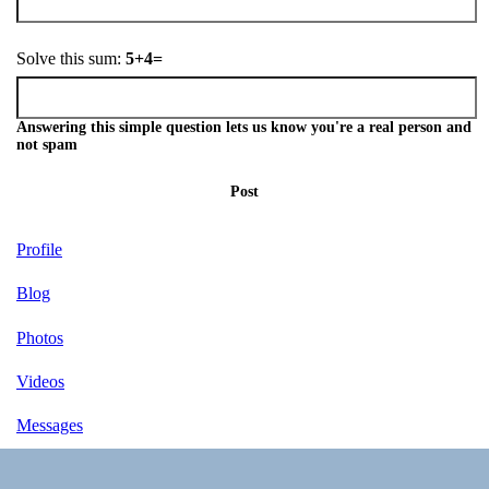
Solve this sum:
5+4=
Answering this simple question lets us know you're a real person and
not spam
Post
Profile
Blog
Photos
Videos
Messages