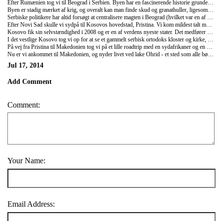
Efter Rumænien tog vi til Beograd i Serbien. Byen har en fascinerende historie grundet dens strategisk vigtige position, hvor floderne Donau og Sava mødes. Det er en af årsagerne til at byen er blevet erobret over 40 gange og været under angreb mere end 100 gange. Nyere tids historie illustreres meget godt af en ung serber vi mødte. På trods af at hun aldrig har flyttet har hun på 21 år boet i fire forskellige lande Jugoslavien og republikken Jugoslavien, Serbien-Montenegro og nu bare Serbien, Vejnavnene havde også skiftet flere gange. Beograd har ligesom resten af Serbien bl.a. været under romersk, ungarnsk og tyrkisk herredømme, og været et monarki, fascistisk, kommunistisk og demokratisk, så en meget omfattende og indviklet historie!
Byen er stadig mærket af krig, og overalt kan man finde skud og granathuller, ligesom flere bygninger, herunder det tidligere indenrigsministerium, stadig står som synlige bombekratere efter NATO-bombningerne. 60% af byen blev ødelagt under 2. Verdenskrig - først af tyskerne og så af amerikanerne. Ikke destomindre tilbragte vi nogle dejlige dage i hovedstaden med den lokale brændevin Rakia, solnedgange og middage ved Donau, besøg på de mange party-boats og en aften med en lokal ung socialdemokratisk kvinde.
Serbiske politikere har altid forsøgt at centralisere magten i Beograd (hvilket var en af årsagerne tik Jugoslaviens fald), og det medfører stadig konflikter i dag. I det nordlige Serbien ligger Novi Sad, hvis region bidrager med 80% af Serbiens budget, og derfor mener de, at de nok godt selv ville kunne klare sig. Byen er også hvert år vært for musikfestivalen Exit Festival, der bliver afholdt på byens gamle fæstning med op til 200.000 deltagere. Vi skulle mødes med en lokal student, som vi kendte gennem DSU, og det viste sig at blive et et godt bekendtskab. Han havde egen bil, og vi fik lov at bo i hans lejlighed. Om aftenen så vi VM finalen hjemme hos hans far sammen med hans minischnauser Niki, og grundet hundes tyske afstamning var der ingen tvivl om, hvem vi holdt med. Natten blev tilbragt med lytte til DJs fra musikfestivalen, hvor den sidste gik på kl. 06.30!
Efter Novi Sad skulle vi sydpå til Kosovos hovedstad, Pristina. Vi kom mildest talt med en meget uheldig og meget gammel bus, hvor højdepunktet var at krydse Donau på motorvejen med 28 km/t med Andreas på forsædet uden sele og uden sidedør, og en anelse mere presset Louise længere nede i bussen. Turen der skulle tage 1 time tog i stedet 2,5 timer, så vi missede bussen til Kosovo, og måtte tage en senere bus, så vi var i Kosovo kl. 4 om natten. Ikke den bedste start.
Kosovo fik sin selvstændighed i 2008 og er en af verdens nyeste stater. Det medfører en del udfordringer, når en stats institutioner ikke har haft så lang tids erfaring. I Pristina (byen der har statue af Bill Clinton og en vej der hedder George Bush) er byen tredoblet på 10 år, og der medfører store udfordringer med manglende vand, kloakoversvømmelser, problemer med internet, trafik, forurening og en arbejdsløshed over 50%. Derudover er det ikke just en smuk by, og et magasin har kåret deres bibliotek som en af verdens 10 grimmestes bygninger. Det var virkelig også iøjefaldende specielt. Vi boede på et hostel som var ejet af en ung amerikansk kvinde, og som virkede som centrum for de internationale, der boede i Pristina, så det var rigtig spændende at tale med dem, der var i praktik i udenrigsministeriet, arbejdede som journalist eller med homoseksuelles rettigheder.
I det vestlige Kosovo tog vi op for at se et gammelt serbisk ortodoks kloster og kirke, som giver anledning til en del konflikt efter som den ligger i Kosovo. I Kosovo er 90% muslimer og for de kristne serbere er dette sted, hvad Peterskirken er for katolikker. Selvom det var en lang tur var det interessant at hilse på de italienske Nato-soldater, der bevogtede klosteret, og selvom vi efterhånden har set en del freskomalerier i kirke (Louise mener ligefrem vi har set nok) så slog denne kirke dem alle. Turen derop tog os også gennem et par byer, hvor vi så Kosovos fattigdom. Der er tiggende børn i hele Østeuropa, men her var det slemt, og næsten lige så slemt for Louise var de hjemløse hundehvalpe.
På vej fra Pristina til Makedonien tog vi på et lille roadtrip med en sydafrikaner og en brite. Vi ville ud til en lille landsby i bjergene, hvor Moder Teresa fik sit kald fra Gud som 17-årig; Letnica. Det var en smuk tur derud, og i den beskedne kirke så vi den 400 år gamle udskårne træstatue af den sorte Madonna, som flere skulle have set græde.
Nu er vi ankommet til Makedonien, og nyder livet ved lake Ohrid - et sted som alle bør unde sig selv. Vi er begge solskoldet, og Andreas er ædt op af myg. Men Louise har fået fem forskellige smykker og Andreas fem øl, så alle er glade.
Jul 17, 2014
Add Comment
Comment:
Your Name:
Email Address: