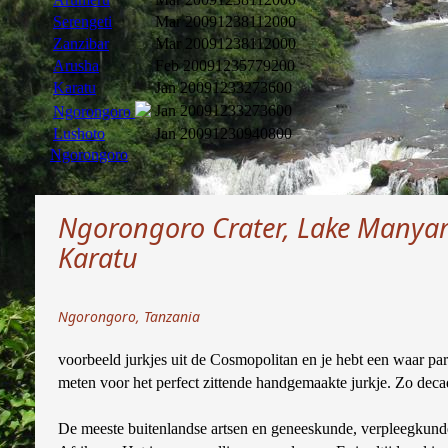
Serengeti
Mar 2009
1238112000
Zanzibar
Mar 2009
1238112000
Arusha
Feb 2009
1235779200
Karatu
Jan 2009
1233273600
Jan 2009
1233273600
Ngorongoro
Lushoto
Jan 2009
1230940800
Ngorongoro
Ngorongoro Crater, Lake Manyara
Karatu
Ngorongoro, Tanzania
voorbeeld jurkjes uit de Cosmopolitan en je hebt een waar par
meten voor het perfect zittende handgemaakte jurkje. Zo decad
De meeste buitenlandse artsen en geneeskunde, verpleegkunde