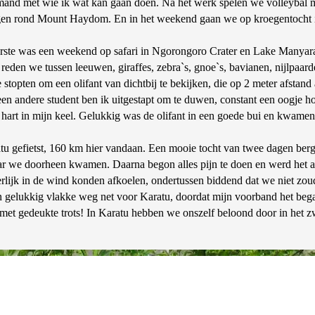
emand met wie ik wat kan gaan doen. Na het werk spelen we volleybal me
en rond Mount Haydom. En in het weekend gaan we op kroegentocht in de
rste was een weekend op safari in Ngorongoro Crater en Lake Manyara.
reden we tussen leeuwen, giraffes, zebra`s, gnoe`s, bavianen, nijlpaarde
 stopten om een olifant van dichtbij te bekijken, die op 2 meter afst
 een andere student ben ik uitgestapt om te duwen, constant een oogje 
 hart in mijn keel. Gelukkig was de olifant in een goede bui en kwamen 
tu gefietst, 160 km hier vandaan. Een mooie tocht van twee dagen berg 
ar we doorheen kwamen. Daarna begon alles pijn te doen en werd het af
lijk in de wind konden afkoelen, ondertussen biddend dat we niet zou
n gelukkig vlakke weg net voor Karatu, doordat mijn voorband het bega
t gedeukte trots! In Karatu hebben we onszelf beloond door in het zwe