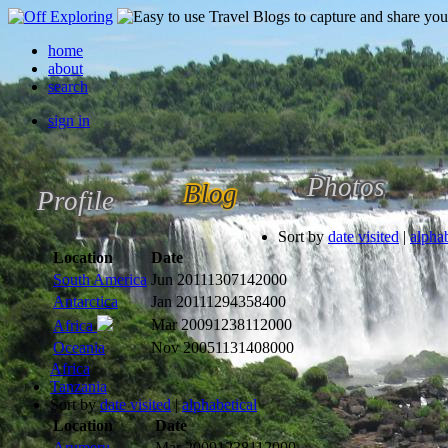
home
about
search
sign in
Photos
Blog
Profile
Sort by
date visited
|
alphab
Location
Date
South America
Jun 2011
1307142000
Antarctica
Jan 2011
1294358400
Mar 2009
1238112000
Africa
Oceania
Nov 2005
1131408000
Africa
Tanzania
Sort by
date visited
|
alphabetical
Location
Date
Arumeru
Mar 2009
1238112000