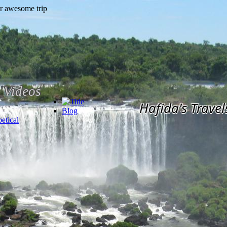
Videos
Hafida's Travel
Blog
etical