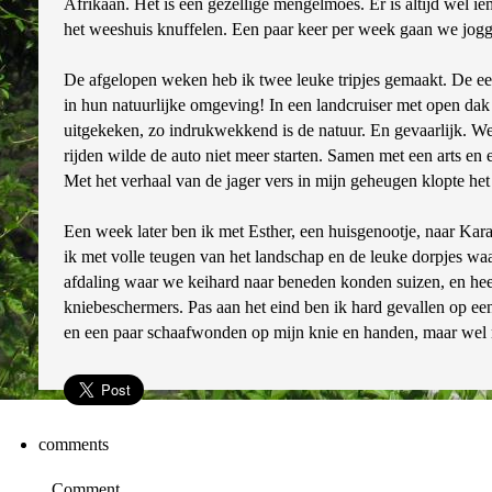
Afrikaan. Het is een gezellige mengelmoes. Er is altijd wel i
het weeshuis knuffelen. Een paar keer per week gaan we jogg
De afgelopen weken heb ik twee leuke tripjes gemaakt. De ee
in hun natuurlijke omgeving! In een landcruiser met open dak 
uitgekeken, zo indrukwekkend is de natuur. En gevaarlijk. We
rijden wilde de auto niet meer starten. Samen met een arts en
Met het verhaal van de jager vers in mijn geheugen klopte het
Een week later ben ik met Esther, een huisgenootje, naar Kara
ik met volle teugen van het landschap en de leuke dorpjes wa
afdaling waar we keihard naar beneden konden suizen, en heer
kniebeschermers. Pas aan het eind ben ik hard gevallen op ee
en een paar schaafwonden op mijn knie en handen, maar wel me
comments
Comment