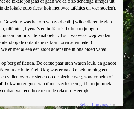
t de lokale jongens of gaan we de o zo schattige kindjes uit
 lokale pubs (lees: hok met twee tafeltjes en vier stoelen).
 Geweldig was het om van zo dichtbij wilde dieren te zien
n, olifanten, hyena`s en buffalo`s. Ik heb mijn ogen
and aan een boom zat te knabbelen. Toen we weer weg wilden
houdend op de olifant die ik kon horen ademhalen!
we er met alleen een stoot adrenaline in ons bloed vanaf.
op berg af fietsen. De eerste paar uren waren leuk, en genoot
zien in de hitte. Gelukkig was er na elke beklimming een
den vallen over de stenen op de slechte weg, zonder helm of
f. Ik kwam er goed vanaf met slechts een gat in mijn broek
mbad van een luxe resort te relaxen. Heerlijk...
Select Language
▼