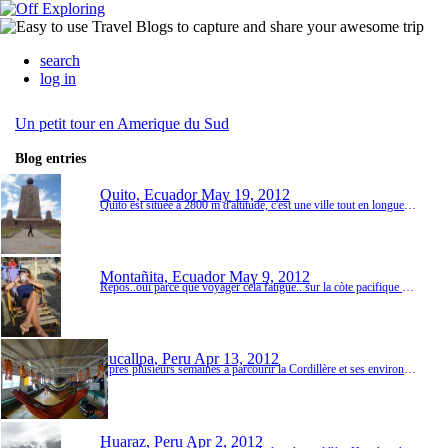
search
log in
Un petit tour en Amerique du Sud
Blog entries
Quito, Ecuador
May 19, 2012
Quito est située à 2800 m d'altitude, c'est une ville tout en longueur avec un beau quartier historique qui a gardé l'esprit colonial. J'ai cependant pris un hotel dans le quartier moderne de la ville qui semble plus sûr le soir et qui est plus festif aussi. Pierre et Fred sont repartis en France :-( Mais je rencontre de nombreux voyageurs à l'hotel dont deux québécoises Catherine et Sarah, et une suisse allemande Corinne. Pendant 4 jours, c'est...
Montañita, Ecuador
May 9, 2012
Repos..oui parce que voyager cela fatigue.. sur la còte pacifique de l'Equateur à Montañita (ville touristique et festive mais assez charmante) et Puerto Lopez. Une semaine de plages, cocktails, lecture, sieste, ananas et ceviche trop bons (poisson cuit au citron)
Pucallpa, Peru
Apr 13, 2012
Apres plusieurs semaines a parcourir la Cordillère et ses environs, désormais c est la forêt amazonienne coté Perou qui nous attend.Il existe pas mal de possibilités pour explorer la selva. On ne va pas choisir la plus simple d' accès : direction Iquitos au nord Perou. Cette ville est seulement joignable par voie fluviale ou par les airs. On choisit le bateau, et on fait bien, c est un moment mémorable du voyage!!!Nous embarquons sur Henry cinco. ...
Huaraz, Peru
Apr 2, 2012