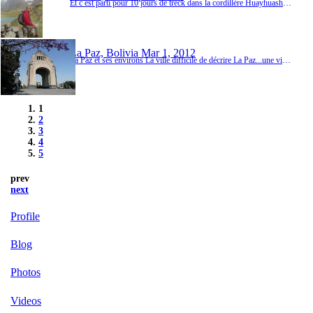
Et c est parti pour 10 jours de treck dans la cordillère Huayhuash. Cordillere située au Perou.Nous accompagnent : Arnon et Michelle, un couple d' israéliens d'une cinquantaine d' année qui marchent tres tres bien, notre guide Pépé, son oncle ( El tio) qui s occupe des mules et Arnuldfo le neveu de 15 ans + 6 mules pour porter nourriture, tentes et affaires + 1 cheval en cas d' urgence.Au programme 7 a 9 h de marche par jour dans l une des plus be...
La Paz, Bolivia
Mar 1, 2012
La Paz et ses environs La ville difficile de décrire La Paz...une ville d'environ 1 million d'habitants située a 3600 m d'altitude. La ville est accrochée à la montagne et descend en pente raide. Des maisons en briques rouges partout, des cholitas (femmes aymaras ou quechuas habillées en costume traditionnel ), des rues tortueuses, des klaxons...Le quartier oú nous logeons est un veritable marché j ai adoré flané dans le marché aux fruits et légumes ...
1
2
3
4
5
prev
next
Profile
Blog
Photos
Videos