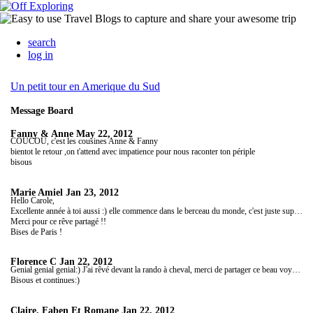
search
log in
Un petit tour en Amerique du Sud
Message Board
Fanny & Anne
May 22, 2012
COUCOU, c'est les cousines Anne & Fanny
bientot le retour ,on t'attend avec impatience pour nous raconter ton périple
bisous
Marie Amiel
Jan 23, 2012
Hello Carole,
Excellente année à toi aussi :) elle commence dans le berceau du monde, c'est juste superbe...
Merci pour ce rêve partagé !!
Bises de Paris !
Florence C
Jan 22, 2012
Genial genial genial:) J'ai rêvé devant la rando à cheval, merci de partager ce beau voyage:) D'ailleurs si tu es encore qqpart en juillet aout, je m'incrusterai bien 3 semaines:)
Bisous et continues:)
Claire, Faben Et Romane
Jan 22, 2012