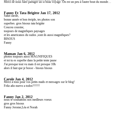
Merci de nous faire partager un si beau voyage. On est un peu à l'autre bout du monde grâce à toi. Bisous.
Fanny Et Tata Brigitte
Jan 17, 2012
Salut carole,
bonne année et bon éeriple, tes photos son
superbes. gros bisous tata brigitte
Coucou cousine,
toujours de maginfiques paysages
et les americanos du sudos ,sont ils aussi magnifiques?
BISOUS
Fanny
Maman
Jan 6, 2012
photos toujours aussi MAGNIFIQUES
et toi tu es superbe dans la petite tente jaune
J'ai presque tout vu mais il est presque 10h
alors il faut que je bosse - bisous bisous
Carole
Jan 4, 2012
Merci à tous pour vos petits mails et messages sur le blog!
Feliz año nuevo a todos!!!!!!!
Fanny
Jan 2, 2012
nous te souhaitons nos meilleurs voeux
gros gros bisous
Fanny Jerome,Léa et Norah