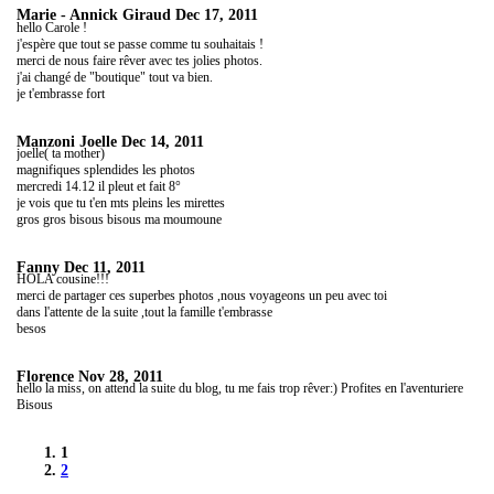
Marie - Annick Giraud
Dec 17, 2011
hello Carole !
j'espère que tout se passe comme tu souhaitais !
merci de nous faire rêver avec tes jolies photos.
j'ai changé de "boutique" tout va bien.
je t'embrasse fort
Manzoni Joelle
Dec 14, 2011
joelle( ta mother)
magnifiques splendides les photos
mercredi 14.12 il pleut et fait 8°
je vois que tu t'en mts pleins les mirettes
gros gros bisous bisous ma moumoune
Fanny
Dec 11, 2011
HOLA cousine!!!
merci de partager ces superbes photos ,nous voyageons un peu avec toi
dans l'attente de la suite ,tout la famille t'embrasse
besos
Florence
Nov 28, 2011
hello la miss, on attend la suite du blog, tu me fais trop rêver:) Profites en l'aventuriere
Bisous
1
2