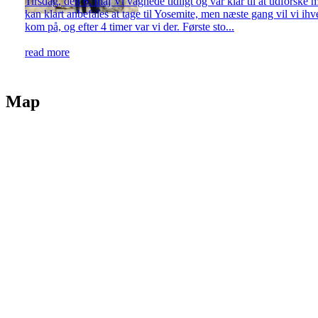
Tirsdag, den 6. maj Vi vågnede tidligt og var klar til at udforske m
kan klart anbefales at tage til Yosemite, men næste gang vil vi i
kom på, og efter 4 timer var vi der. Første sto...
read more
Map