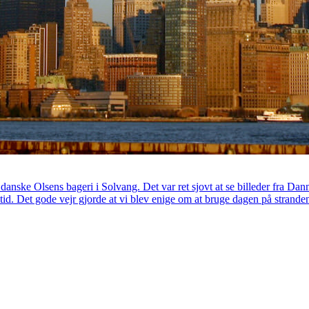
anske Olsens bageri i Solvang. Det var ret sjovt at se billeder fra D
 tid. Det gode vejr gjorde at vi blev enige om at bruge dagen på stranden