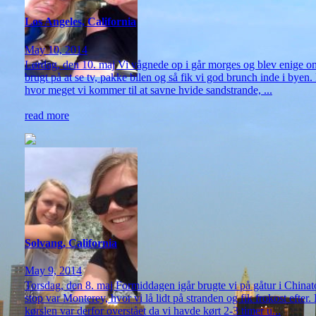
Los Angeles, California
May 10, 2014
Lørdag, den 10. maj Vi vågnede op i går morges og blev enige om 
brugt på at se tv, pakke bilen og så fik vi god brunch inde i byen. 
hvor meget vi kommer til at savne hvide sandstrande, ...
read more
Solvang, California
May 9, 2014
Torsdag, den 8. maj Formiddagen igår brugte vi på gåtur i China
stop var Monterey, hvor vi lå lidt på stranden og fik frokost efte
kørslen var derfor overstået da vi havde kørt 2-3 timer u...