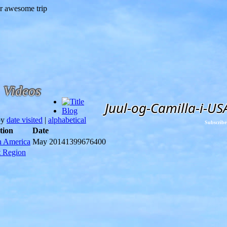
Videos
Juul-og-Camilla-i-US
Blog
by
date visited
|
alphabetical
Subscribe
tion
Date
h America
May 2014
1399676400
t Region