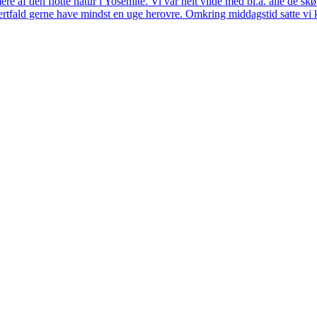
ere af den flotte natur i Yosemite. Vi var helt vilde med bl.a. alle de s
hvertfald gerne have mindst en uge herovre. Omkring middagstid satte vi