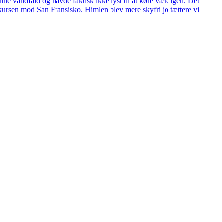
kønne vandfald og havde faktisk ikke lyst til at køre væk igen. Det
 kursen mod San Fransisko. Himlen blev mere skyfri jo tættere vi