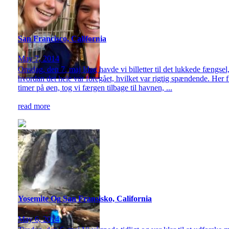
San Francisco, California
May 7, 2014
Onsdag, den 7. maj Idag havde vi billetter til det lukkede fængsel,
hvordan det hele var foregået, hvilket var rigtig spændende. Her f
timer på øen, tog vi færgen tilbage til havnen, ...
read more
Yosemite Og San Fransisko, California
May 6, 2014