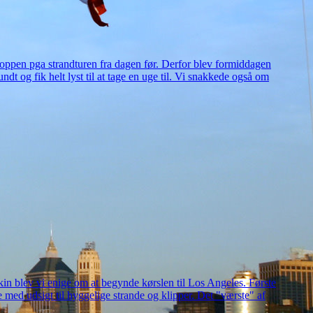
roppen pga strandturen fra dagen før. Derfor blev formiddagen
ndt og fik helt lyst til at tage en uge til. Vi snakkede også om
n blev vi enige om at begynde kørslen til Los Angeles. Første
e med udsigt til hyggelige strande og klipper. Det "værste" af