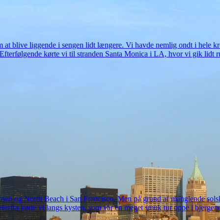
at blive liggende i sengen lidt længere. Vi havde nemlig ondt i hele k
Efterfølgende kørte vi til stranden Santa Monica i LA, hvor vi gik lidt ru
town og North Beach i San Francisco. Men på grund af manglende solski
r. Herfra kørte vi langs kysten, som var en meget smuk tur oppe i bjergen