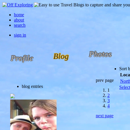
home
about
search
sign in
Photos
Blog
Profile
Sort 
Loca
prev page
Nort
blog entries
Selec
1
2
3
4
next page