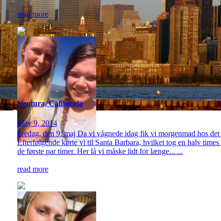
read more
Ventura, California
May 9, 2014
Fredag, den 9. maj Da vi vågnede idag fik vi morgenmad hos det d
Efterfølgende kørte vi til Santa Barbara, hvilket tog en halv times
de første par timer. Her lå vi måske lidt for længe... ...
read more