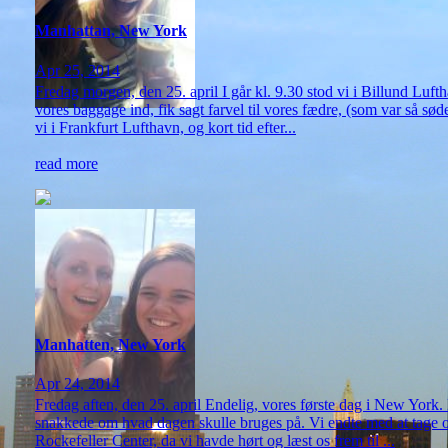
Manhattan, New York
Apr 25, 2014
Fredag morgen, den 25. april I går kl. 9.30 stod vi i Billund Luftha
vores baggage ind, fik sagt farvel til vores fædre, (som var så sø
vi i Frankfurt Lufthavn, og kort tid efter...
read more
Manhatten, New York
Apr 24, 2014
Fredag aften, den 25. april Endelig, vores første dag i New York. D
snakkede om hvad dagen skulle bruges på. Vi endte med at tage ove
Rockefeller Center, da vi havde hørt og læst os frem til ...