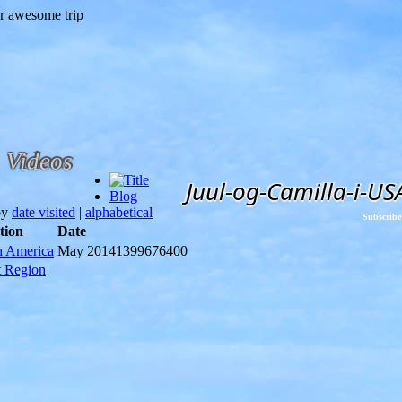
Videos
Juul-og-Camilla-i-US
Blog
by
date visited
|
alphabetical
Subscribe
tion
Date
h America
May 2014
1399676400
t Region