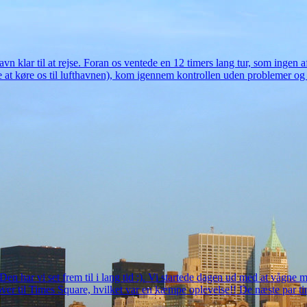
vn klar til at rejse. Foran os ventede en 12 timers lang tur, som ingen a
de at køre os til lufthavnen), kom igennem kontrollen uden problemer og 
en har vi set frem til i lang tid :). Vi startede dagen ud med at vågne m
r til Times Square, hvilket var en kæmpe oplevelse!! De næste par time