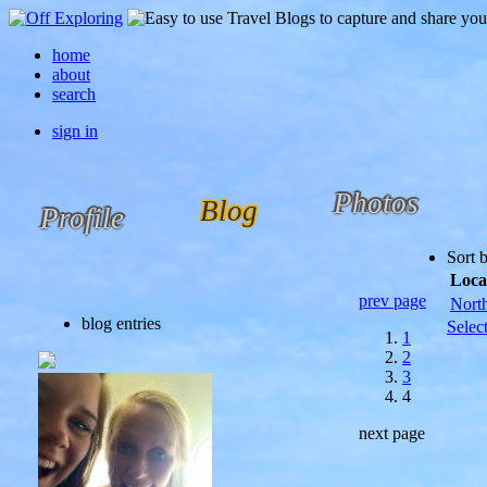
home
about
search
sign in
Photos
Blog
Profile
Sort 
Loca
prev page
Nort
blog entries
Selec
1
2
3
4
next page