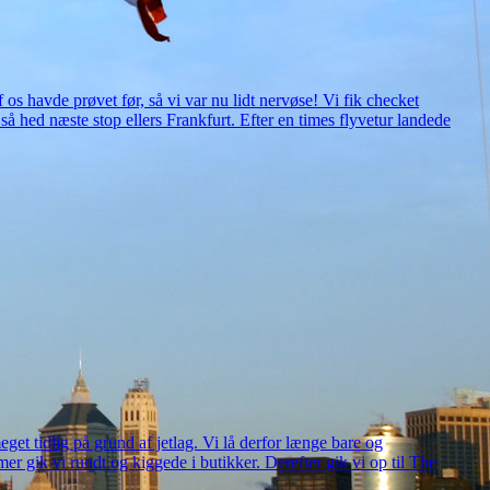
f os havde prøvet før, så vi var nu lidt nervøse! Vi fik checket
så hed næste stop ellers Frankfurt. Efter en times flyvetur landede
eget tidlig på grund af jetlag. Vi lå derfor længe bare og
r gik vi rundt og kiggede i butikker. Derefter gik vi op til The