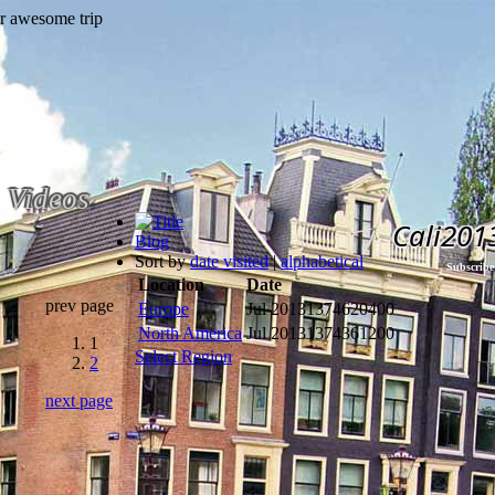
Videos
Cali201
Blog
Sort by
date visited
|
alphabetical
Subscribe
Location
Date
prev page
Europe
Jul 2013
1374620400
North America
Jul 2013
1374361200
1
Select Region
2
next page