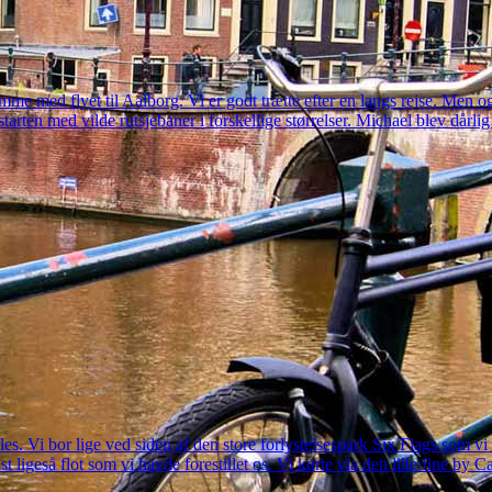
me med flyet til Aalborg. Vi er godt trætte efter en langs rejse. Men o
starten med vilde rutsjebaner i forskellige størrelser. Michael blev dårlig
eles. Vi bor lige ved siden af den store forlystelsespark Six Flags som v
 ligeså flot som vi havde forestillet os. Vi kørte via den lille fine 