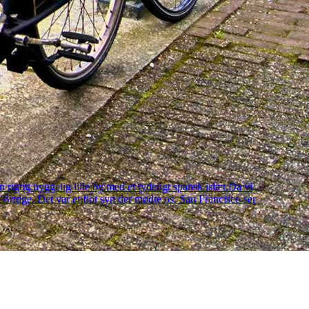
igtig hyggelig lille by med et tydeligt spansk islæt.Da vi
Bridge. Det var et flot syn der mødte os. San Francisco ser