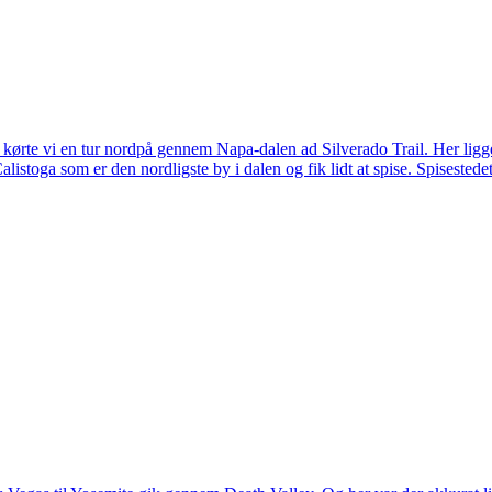
 kørte vi en tur nordpå gennem Napa-dalen ad Silverado Trail. Her ligg
listoga som er den nordligste by i dalen og fik lidt at spise. Spisestede