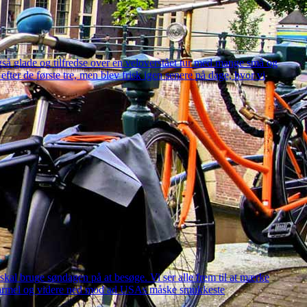
gså glade og tilfredse over en veloverstået tur med mange små og
 efter de første tre, men blev frisk igen senere på dage, hvor vi
i skal bruge søndagen på at besøge. Vi ser alle frem til at mærke
by Carmel og videre ned mod ad USAs måske smukkeste