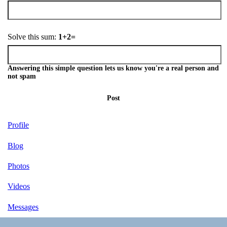
Solve this sum:
1+2=
Answering this simple question lets us know you're a real person and
not spam
Post
Profile
Blog
Photos
Videos
Messages