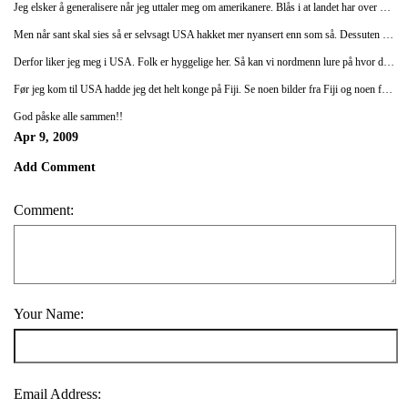
Jeg elsker å generalisere når jeg uttaler meg om amerikanere. Blås i at landet har over 300 millioner innbyggere. For det er så fristende å skjære alle over en kam når landets folkevalgte (forrige) president lirer av seg utsagn som "They misunderestimated me." eller "I know the human being and fish can coexist peacefully." Og når du kan se "infomercials" (amerikanernes hårreisende unnskyldning for å sende halvtimeslange reklameprogrammer) på TV der en mann bokstavelig talt roper ut en rekke halvsannheter om et bestemt vaskemiddels fortreffelighet mens et trollbundet publikum klapper entusiastisk.
Men når sant skal sies så er selvsagt USA hakket mer nyansert enn som så. Dessuten er et overveiende flertall eksepsjonelt imøtekommende og hyggelige. Allerede i det vi kom ut av flyplassen i LA ble vi nærmest overfalt av en mann som insisterte på å finne det billigste og beste transportmiddelet for oss. Ikke mange sekunder senere løp vedkommende - en 54 år gammel tykk, farget mann - forbi hele den uendelig lange taxikøen og holdt igjen en minibuss som tok oss dit vi skulle. Gratis. Og da jeg for et par dager siden ble nødt til å ta inn på et motell klokken to om natten uten å ville bruke 100 $ på et rom, tilbød resepsjonisten meg å sitte i lobbyen og surfe gratis på internett. Da klokken krøp mot halv syv på morgenen nektet han å gi seg før jeg aksepterte tilbudet om gratis frokost, med pannekaker og lønnesirup og det hele!
Derfor liker jeg meg i USA. Folk er hyggelige her. Så kan vi nordmenn lure på hvor dypt det stikker, om amerikanere er overfladisk og så videre. Men jeg kan ikke nekte for at det er mer trivelig å bli møtt med et smil og "hvordan har du det" av damen bak kassen, enn med et tomt blikk og en snerpete munn.
Før jeg kom til USA hadde jeg det helt konge på Fiji. Se noen bilder fra Fiji og noen fra LA i fotoalbumet. Jeg skal også legge ut en særdeles tam og ubrukelig videoblogg som jeg lagde sammen med mine nye venner Chris og Jess i LA. Den kommer i morgen.
God påske alle sammen!!
Apr 9, 2009
Add Comment
Comment:
Your Name:
Email Address: