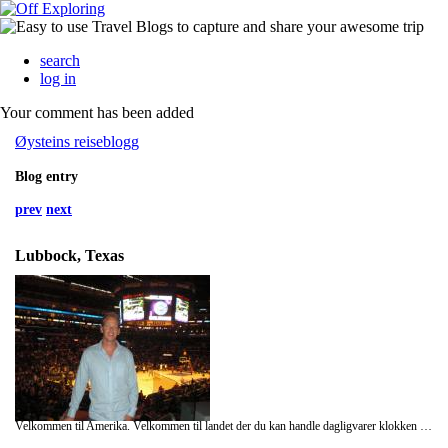
search
log in
Your comment has been added
Øysteins reiseblogg
Blog entry
prev
next
Lubbock, Texas
Velkommen til Amerika. Velkommen til landet der du kan handle dagligvarer klokken tre om natten, alt er "super sized" og det ikke er flaut å si I love you. Bli ikke overrasket hvis en vilt fremmed kaller deg bror, av at LA har 5 millioner flere biler enn mennesker, eller om du hører reklamesnutter på radio for Jesus Kristus. Her er drive-in minibanker, kinoer og restauranter. Her er kjøpesentere på størrelse med en mellomstor norsk by, motorveier med 10 felt og folk som går på byen med cowboyhatt. Seriøst!