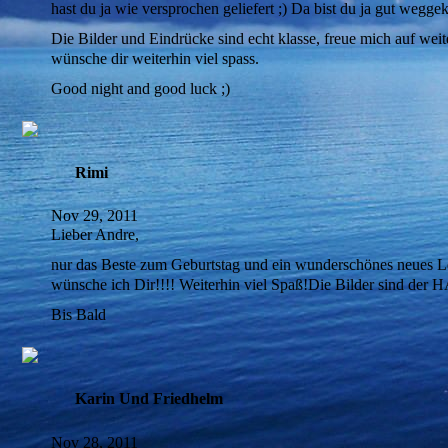
hast du ja wie versprochen geliefert ;) Da bist du ja gut weg
Die Bilder und Eindrücke sind echt klasse, freue mich auf wei
wünsche dir weiterhin viel spass.
Good night and good luck ;)
Rimi
Nov 29, 2011
Lieber Andre,
nur das Beste zum Geburtstag und ein wunderschönes neues L
wünsche ich Dir!!!! Weiterhin viel Spaß!Die Bilder sind de
Bis Bald
Karin Und Friedhelm
Nov 28, 2011