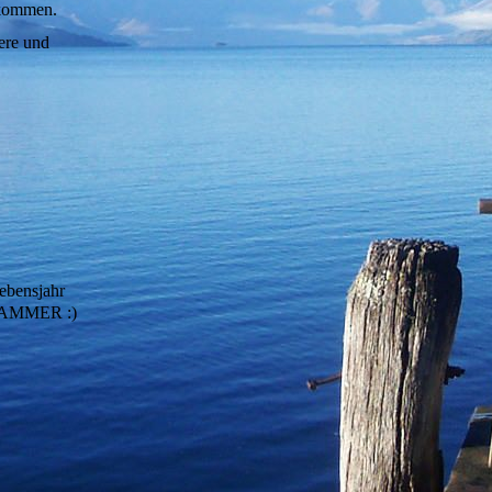
gekommen.
tere und
ebensjahr
r HAMMER :)