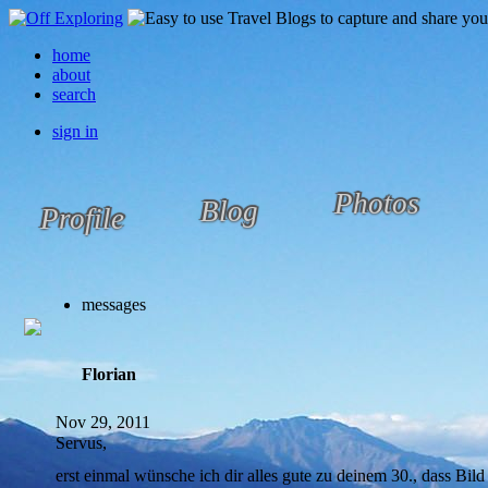
home
about
search
sign in
Photos
Blog
Profile
messages
Florian
Nov 29, 2011
Servus,
erst einmal wünsche ich dir alles gute zu deinem 30., dass Bil