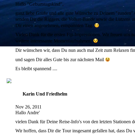
Hallo "Geburtstagskind",
ganz liebe Grüße und alle gute Wünsche zu Deinem "runden" 
senden Dir die Riggers, die Volker-Bande sowie die Lutzens
Dir einen angenehmen, entspannten Tag.
Vielen Dank für die ersten Fiji-Impressionen. Wir freuen uns na
weitere interessante Momentaufnahmen.
Dir wünschen wir, dass Du nun auch mal Zeit zum Relaxen fi
und sagen Dir alles Gute bis zur nächsten Mail
Es bleibt spannend ....
Karin Und Friedhelm
Nov 26, 2011
Hallo Andre'
vielen Dank für Deine Reise-Info's von den letzten Stationen d
Wir hoffen, dass Dir die Tour insgesamt gefallen hat, dass Du 