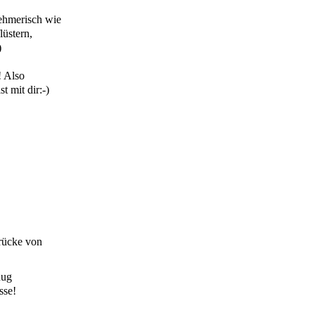
nehmerisch wie
lüstern,
)
! Also
t mit dir:-)
drücke von
nug
sse!