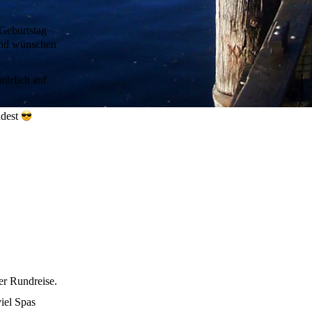
Geburtstag
 und wünschen
türlich auf
ndest
er Rundreise.
viel Spas