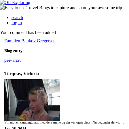
search
log in
Your comment has been added
Familien Bankov Gregersen
Blog entry
prev
next
Torquay, Victoria
Vi fandt en campingplads med det samme og der var også plads. Nu begynder det vidst at blive nemmere med det. Vi fik et bad i poolen mens vi fik vasket tøj. Der blev også tid til lidt lektier, selvom det ikke var så meget Mille orkede. Det var koldest at sidde inde i bilen og selv der randt sveden.
Jan 28, 2014