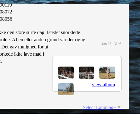
90119
08072
08056
ikke den store surfe dag. Istedet snorklede
olde. Af en eller anden grund var der rigtig
Jan 28, 2014
 Det gav mulighed for at
i orkede ikke lave mad i
.
view album
Select Language
▼