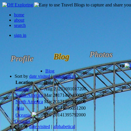
home
about
search
sign in
Photos
Blog
Profile
Blog
Sort by
date visited
|
alphabetical
Location
Date
Europe
Aug 2023
1691017200
South America
Mar 2017
1490400000
North America
Mar 2017
1489449600
Asia
Mar 2014
1396051200
Mar 2014
1395792000
Oceania
Oceania
Sort by
date visited
|
alphabetical