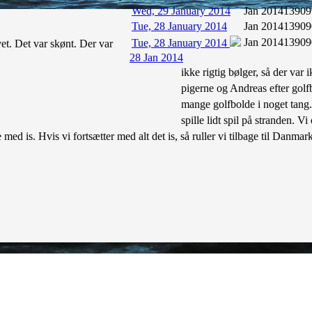
Wed, 29 January 2014
Jan 2014
13909
Tue, 28 January 2014
Jan 2014
13909
Jan 2014
13909
Tue, 28 January 2014
vet. Det var skønt. Der var
28 Jan 2014
ikke rigtig bølger, så der var 
pigerne og Andreas efter golfb
mange golfbolde i noget tang.
spille lidt spil på stranden. V
ed is. Hvis vi fortsætter med alt det is, så ruller vi tilbage til Danmark