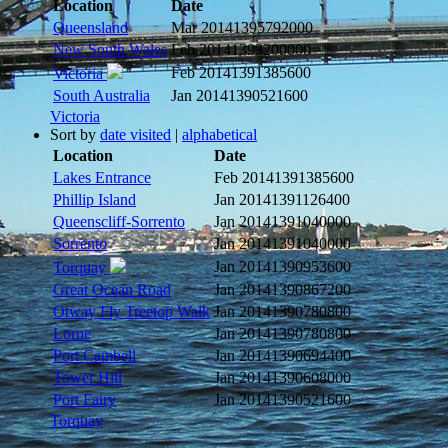
Location
Date
Queensland
Mar 2014
1395792000
New South Wales
Feb 2014
1393200000
Feb 2014
1391385600
Victoria
South Australia
Jan 2014
1390521600
Victoria
Sort by
date visited
|
alphabetical
Location
Date
Lakes Entrance
Feb 2014
1391385600
Phillip Island
Jan 2014
1391126400
Queenscliff-Sorrento
Jan 2014
1391040000
Sorrento
Jan 2014
1391040000
Jan 2014
1390953600
Torquay
Great Ocean Road
Jan 2014
1390867200
Otway Fly Treetop Walk
Jan 2014
1390780800
Lorne
Jan 2014
1390780800
Port Cambell
Jan 2014
1390694400
Tower Hill
Jan 2014
1390608000
Port Fairy
Jan 2014
1390521600
Torquay