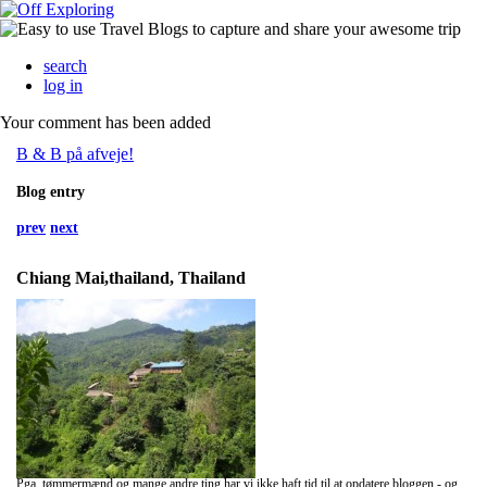
search
log in
Your comment has been added
B & B på afveje!
Blog entry
prev
next
Chiang Mai,thailand, Thailand
Pga. tømmermænd og mange andre ting har vi ikke haft tid til at opdatere bloggen - og det blir nok heller ikke i dag....Men vi kan da lige meddele at vi har besluttet at tage til Borneo den 17. april :).... vi ses !