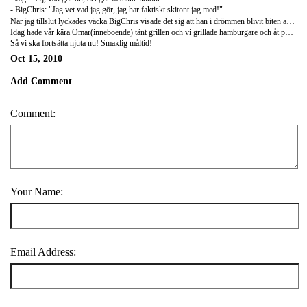
- BigChris: "Jag vet vad jag gör, jag har faktiskt skitont jag med!"
När jag tillslut lyckades väcka BigChris visade det sig att han i drömmen blivit biten av en jätteorm och hade sååååå ont när han vaknade...vissa har fått fobi för ormar här...
Idag hade vår kära Omar(inneboende) tänt grillen och vi grillade hamburgare och åt potatissallad. Enormt gott.
Så vi ska fortsätta njuta nu! Smaklig måltid!
Oct 15, 2010
Add Comment
Comment:
Your Name:
Email Address: