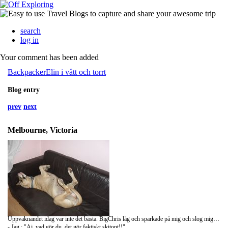
search
log in
Your comment has been added
BackpackerElin i vått och torrt
Blog entry
prev
next
Melbourne, Victoria
Uppvaknandet idag var inte det bästa. BigChris låg och sparkade på mig och slog mig med knytnävarna!!
- Jag : "Aj, vad gör du, det gör faktiskt skitont!!"