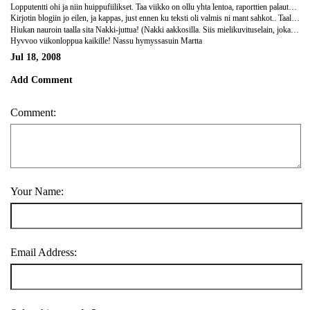
Lopputentti ohi ja niin huippufiilikset. Taa viikko on ollu yhta lentoa, raporttien palautusta, muka-kokeeseen-lukua (=hysteriaa pihalla istuskellen ja holottaen kaikkee muuta) ja kaupungilla heilumista. Eilen oli 'paatosjuhlat', intialaista musiikkia ja illallinen ulkona katoksen alla. Aareismukavaa! Ekat tyypit lahteny jo ja hiukan haikeet tunnelmat.. Niin loistoporukkaa taalla, skandinaaveja kyl yhdistaa ainakin samanmoinen kierohko huumor.
Kirjotin blogiin jo eilen, ja kappas, just ennen ku teksti oli valmis ni mant sahkot.. Taal on nyt viikon ajan aina aamuisin ollu muutaman tunnin sahkot pois, en tiia minka takia. Se ei pal haittaa, mut lamminta vetta vahan kaipaa ku oon ny kuukauden kayny kylmas suihkussa :).
Hiukan nauroin taalla sita Nakki-juttua! (Nakki aakkosilla. Siis mielikuvituselain, joka asuu kaikkien laitureiden alla ja jolla mua ja Pikkukyyta peloteltiin lapsena ettei mentais rantaan yksin.) Peloteltiin Jimppua, mun kummipoikaa Nakilla yks kerta mokilla jonka seurauksena raukka ei uskaltanu menna veneeseen... Nyt pelko on kuitenki voitettu ja Jimppu on veneilyfani :)
Hyvvoo viikonloppua kaikille! Nassu hymyssasuin Martta
Jul 18, 2008
Add Comment
Comment:
Your Name:
Email Address: