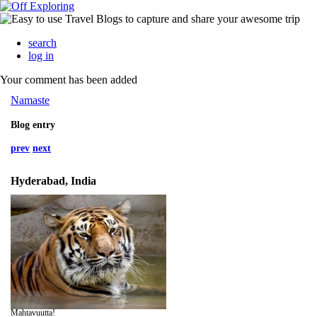
search
log in
Your comment has been added
Namaste
Blog entry
prev
next
Hyderabad, India
Mahtavuutta!