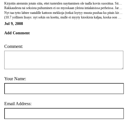
Kirjoitin aiemmin jotain siita, ettei tunteiden nayttaminen ole taalla kovin suosittua. Sita ei siis pahemmin nae tyton ja pojan valilla, saman sukupuolen kylla. Miesystavysten tai naisystavysten valinen koskettelu kuuluu kuvioon, ja siina ei siis ole homoerotiikkaa mukana. Tai mista maa tiedan vaik oliski ;)... Erityisesti nuoret miehet pitavat usein toisiaan kadesta tai kaulailevat hengaillessaan ja jutellessaan.
Rakkaudesta tai seksista puhuminen ei oo myoskaan yleista intialaisissa perheissa. Jarjestetyt avioliitot on tosi yleisia ja pariskuntien pitaa usein 'oppia' rakastamaan toisiaan (joskus tulevan kumppanin kun tapaa ekaa kertaa omana haapaivanaan). Myos rakkausliittoja on, voi itse valita kumppanin ja jos perhe sen hyvaksyy niin upee juttu. Oman sedan kanssa naimisiin meno on kans melko yleista, ja se on aiheuttanu jongin verran keskustelua meidan porukassa. Kai pohjalla on kaytannolliset syyt, sedan on tytto tuntenut pienesta pitaen ja tilukset ja omaisuus pysyvat saman perheen sisalla... Ne intialaiset naiset, joiden oon kuullu puhuvan aiheesta ovat olleet sita mielta, etta nama (jarjestetyt avioliitot ja sedan kanssa naimisiin meno) ovat niin vahvasti intialaiseen kulttuuriin ja perinteeseen kuuluvia juttuja, etteivat he kyseenalaistaisi niita. Hmm...
Nyt taa tytto lahtee raatalille kattoon mekkoja (totkai loytyy muuta puuhaa ku pitais kirjottaa...). Pohdiskelevin tunnelmin M
(10.7 yollinen lisays: nyt sekin on koettu, mulle ei myyty kioskista kaljaa, koska oon nainen! Seurueessa olevat miehet olis saanu ostaa kyl meil tytoille juomia. Mut me tehtiin yhteispaatos olla ostamatta kyseisesta kipsasta ja suhattiin seuraavalle, jossa jopa naisille myytiin.. Onnistunutta kipsavalintaa juhlin ostamalla intialaista rommia. Ollaanko me nyt sit ylpeita lankkareita, jotka ei kunnioita takalaisia tapoja? Ota siit nyt sit selvaa... Kippis! :)
Jul 9, 2008
Add Comment
Comment:
Your Name:
Email Address: