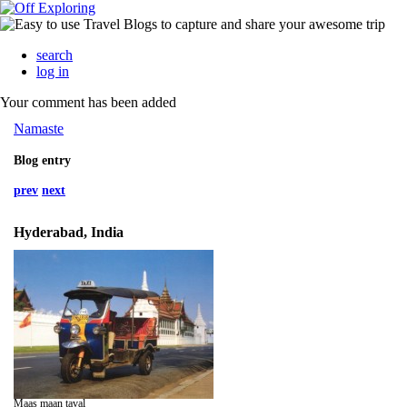
search
log in
Your comment has been added
Namaste
Blog entry
prev
next
Hyderabad, India
Maas maan taval