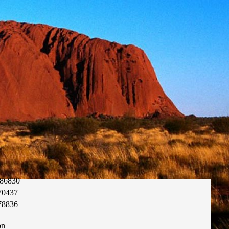
86830
70437
78836
on