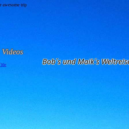
Videos
Bob´s und Maik´s Weltreis