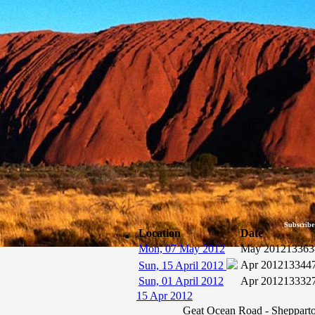
Subscribe
Location
Date
Mon, 07 May 2012
May 2012
13363
Apr 2012
13344
Sun, 15 April 2012
Sun, 01 April 2012
Apr 2012
13332
15 Apr 2012
Geat Ocean Road - Sheppart