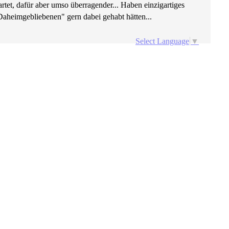
rtet, dafür aber umso überragender... Haben einzigartiges
Daheimgebliebenen" gern dabei gehabt hätten...
Select Language
▼