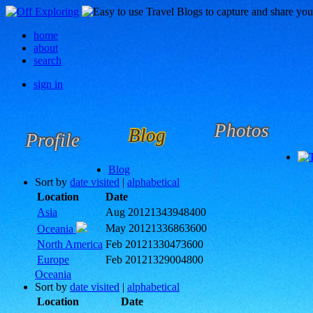
home
about
search
sign in
Photos
Blog
Profile
Blog
Sort by
date visited
|
alphabetical
Location
Date
Asia
Aug 2012
1343948400
May 2012
1336863600
Oceania
North America
Feb 2012
1330473600
Europe
Feb 2012
1329004800
Oceania
Sort by
date visited
|
alphabetical
Location
Date