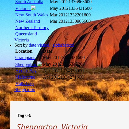
South Australia
May 2012
1336863600
May 2012
1336431600
Victoria
New South Wales
Mar 2012
1332201600
New Zealand
Mar 2012
1330905600
Northern Territory
Queensland
Victoria
Sort by
date visited
|
alphabetical
Location
Date
Grampians
May 2012
1336431600
May 2012
1336345200
Shepparton
Apollo Bay
Apr 2012
1334358000
Melbourne
Apr 2012
1334271600
Halls Gap
Shepparton
Tag 63:
Shepparton, Victoria