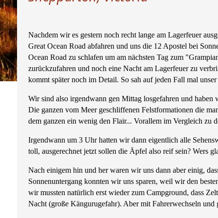
Nachdem wir es gestern noch recht lange am Lagerfeuer ausgeh
Great Ocean Road abfahren und uns die 12 Apostel bei Sonne
Ocean Road zu schlafen um am nächsten Tag zum "Grampians 
zurückzufahren und noch eine Nacht am Lagerfeuer zu verbrin
kommt später noch im Detail. So sah auf jeden Fall mal unser 
Wir sind also irgendwann gen Mittag losgefahren und haben 
Die ganzen vom Meer geschliffenen Felstformationen die man
dem ganzen ein wenig den Flair... Vorallem im Vergleich zu 
Irgendwann um 3 Uhr hatten wir dann eigentlich alle Sehens
toll, ausgerechnet jetzt sollen die Äpfel also reif sein? Wers gla
Nach einigem hin und her waren wir uns dann aber einig, da
Sonnenuntergang konnten wir uns sparen, weil wir den besten 
wir mussten natürlich erst wieder zum Campground, dass Zelt
Nacht (große Kängurugefahr). Aber mit Fahrerwechseln und 