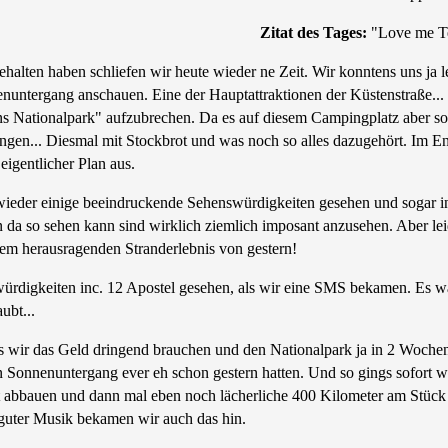
Zitat des Tages:
"Love me Te
alten haben schliefen wir heute wieder ne Zeit. Wir konntens uns ja le
nuntergang anschauen. Eine der Hauptattraktionen der Küstenstraße..
Nationalpark" aufzubrechen. Da es auf diesem Campingplatz aber so 
gen... Diesmal mit Stockbrot und was noch so alles dazugehört. Im End
eigentlicher Plan aus.
wieder einige beeindruckende Sehenswürdigkeiten gesehen und sogar in
 da so sehen kann sind wirklich ziemlich imposant anzusehen. Aber le
dem herausragenden Stranderlebnis von gestern!
würdigkeiten inc. 12 Apostel gesehen, als wir eine SMS bekamen. Es 
ubt...
ss wir das Geld dringend brauchen und den Nationalpark ja in 2 Woch
Sonnenuntergang ever eh schon gestern hatten. Und so gings sofort wie
 abbauen und dann mal eben noch lächerliche 400 Kilometer am Stück r
guter Musik bekamen wir auch das hin.