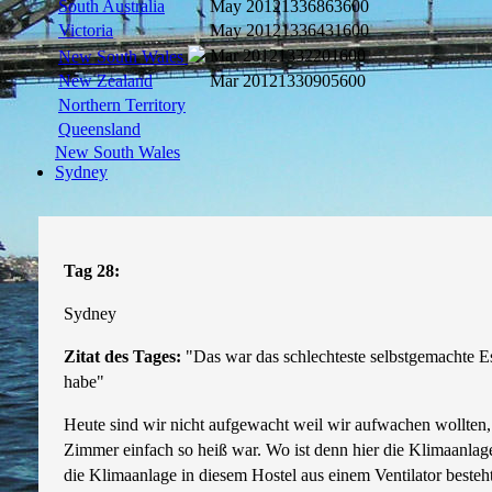
South Australia
May 2012
1336863600
Victoria
May 2012
1336431600
Mar 2012
1332201600
New South Wales
New Zealand
Mar 2012
1330905600
Northern Territory
Queensland
New South Wales
Sydney
Tag 28:
Sydney
Zitat des Tages:
"Das war das schlechteste selbstgemachte Es
habe"
Heute sind wir nicht aufgewacht weil wir aufwachen wollten,
Zimmer einfach so heiß war. Wo ist denn hier die Klimaanla
die Klimaanlage in diesem Hostel aus einem Ventilator besteht