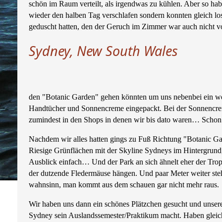
schön im Raum verteilt, als irgendwas zu kühlen. Aber so hab
wieder den halben Tag verschlafen sondern konnten gleich lo
geduscht hatten, den der Geruch im Zimmer war auch nicht vo
Sydney, New South Wales
den "Botanic Garden" gehen könnten um uns nebenbei ein wen
Handtücher und Sonnencreme eingepackt. Bei der Sonnencreme is
zumindest in den Shops in denen wir bis dato waren… Schon 
Nachdem wir alles hatten gings zu Fuß Richtung "Botanic Gard
Riesige Grünflächen mit der Skyline Sydneys im Hintergrund,
Ausblick einfach… Und der Park an sich ähnelt eher der Trop
der dutzende Fledermäuse hängen. Und paar Meter weiter steh
wahnsinn, man kommt aus dem schauen gar nicht mehr raus.
Wir haben uns dann ein schönes Plätzchen gesucht und unsere
Sydney sein Auslandssemester/Praktikum macht. Haben gleic