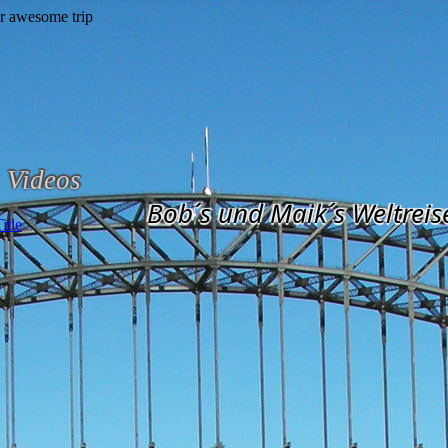
Videos
Bob´s und Maik´s Weltreis