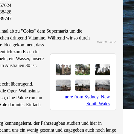
67624
38428
39747
 mal ab zu "Coles" dem Supermarkt um die
uchen dringend Vitamine. Während wir so durch
Mar 10, 2012
die Idee gekommen, dass
entlich zum Essen in
ln, ein Wasser, unsere
n Australien 30 ist,
t echt überragend.
d die Oper. Wahnsinns
more from Sydney, New
 so, eine Palme rum an
South Wales
ale darunter. Einfach
 kennengelernt, der Fahrzeugbau studiert und hier in
pannt, uns ein wenig gesonnt und zugegeben auch noch lange