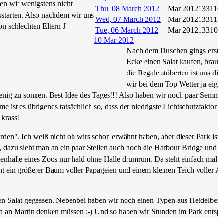
en wir wenigstens nicht
Thu, 08 March 2012
Mar 2012
13311
sstarten. Also nachdem wir uns
Wed, 07 March 2012
Mar 2012
13311
n schlechten Eltern J
Tue, 06 March 2012
Mar 2012
13310
10 Mar 2012
Nach dem Duschen gings erst
Ecke einen Salat kaufen, bra
die Regale stöberten ist uns 
wir bei dem Top Wetter ja eig
ig zu sonnen. Best Idee des Tages!!! Also haben wir noch paar Semme
t es übrigends tatsächlich so, dass der niedrigste Lichtschutzfaktor i
krass!
en". Ich weiß nicht ob wirs schon erwähnt haben, aber dieser Park is
 dazu sieht man an ein paar Stellen auch noch die Harbour Bridge un
enhalle eines Zoos nur hald ohne Halle drumrum. Da steht einfach mal
t ein größerer Baum voller Papageien und einem kleinen Teich voller A
n Salat gegessen. Nebenbei haben wir noch einen Typen aus Heidelberg
h an Martin denken müssen :-) Und so haben wir Stunden im Park ents