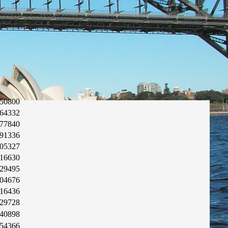
50800
64332
77840
91336
05327
16630
29495
04676
16436
29728
40898
54366