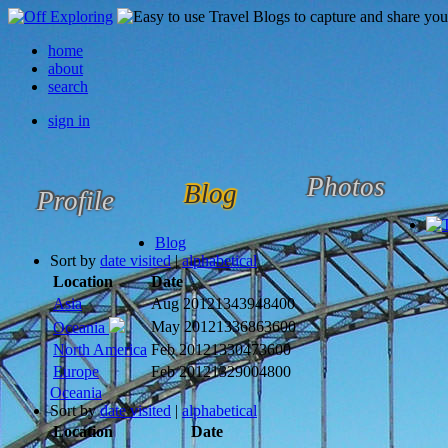
home
about
search
sign in
Photos
Blog
Profile
Blog
Sort by
date visited
|
alphabetical
Location
Date
Asia
Aug 2012
1343948400
May 2012
1336863600
Oceania
North America
Feb 2012
1330473600
Europe
Feb 2012
1329004800
Oceania
Sort by
date visited
|
alphabetical
Location
Date