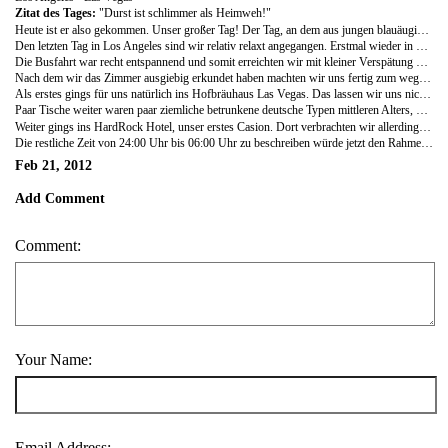
Zitat des Tages:
"Durst ist schlimmer als Heimweh!"
Heute ist er also gekommen. Unser großer Tag! Der Tag, an dem aus jungen blauäugigen Provinzjungs Männer werden... An dem wir unsere erste Million gewinnen. So oder so ähnlich sollte es auf jeden Fall laufen! Ich kann gleich zu Anfang sagen, wir haben leider keine Million gewonnen, nicht mal 5 Dollar. Sind aber um die Erfahrung reicher geworden, dass diese Spielautomaten und das gesamte System Las Vegas tatsächlich enormes Suchtpotenzial haben :-) Wer jetzt aber glaubt wir sind komplett abgestürzt und haben unser komplettes Budget verzockt, den muss ich leider auch enttäuschen :-) Aber eins kann ich schonmal sagen: "Es war hammer". Aber fangen wir wie immer mal am Anfang an...
Den letzten Tag in Los Angeles sind wir relativ relaxt angegangen. Erstmal wieder in Ruhe auf der Terasse gefrühstückt, was bei ca. 23 ° Grad wahnsinn war. Der schönste Tag in LA bisher und was machen wir!? Wir fahren weiter... Aber die Vorfreude auf Vegas war so groß, dass uns das nicht weiter störte. Nachdem wir im Hostel ausgecheckt und uns von den Jungs verabschiedet und bedankt haben, gings mit dem Bus Richtung Downtown. Dort angekommen fanden wir auch sofort das Büro von "American Lion", der Busgesellschaft die uns nach Las Vegas bringen sollte. Allerdings waren wir zu früh und so mussten wir noch 1 Stunde in dem unklimatisierten Warteraum auf den Bus warten. Auch kein Spaß, aber der Bus war wenigstens pünktlich und hatte sogar WLAN, yes! Nachdem wir einem alten Mexicaner schonend beibringen konnten, des der Platz im Bus an dem er saß, eigentlich unserer war und er somit das ganze System durcheinanderbrachte, gings los. Über 6 Stunden Richtung Las Vegas, Nevada.
Die Busfahrt war recht entspannend und somit erreichten wir mit kleiner Verspätung des Hotel Excalibur in Las Vegas. Dann noch ein kleiner Fußmarsch am Strip entlang, wo wir schonmal die ersten überdimensionierten Hotels bewundern konnten und schon warn wir am PH Tower... Unser Hotel! Beim reingehen haben wir schon gemerkt, dass dieses Hotel so ganz und gar nichts mit den Hotels in Bulgarien, oder den bisherigen Hostels, gemeint hat. Style und Prunk wo immer man hinsah. Endlich mal ein Hotel, was uns gerecht wird :-) Beim Einchecken haben wir dann sogar noch ein Upgrade in eines der oberen Stockwerke bekommen, was in uns die Hoffnung auf eine grandiose Aussicht weiter wachsen ließ. Dann gings hoch mit dem Aufzug in den 39. Stock und dort ins Zimmer 11. Tür auf (Siehe da, die Magnetkarte hat auf Anhieb funktionert, respekt) und bam, geil! Riesen Zimmer, stylisch von oben bis unten und dann kams... Als wir das Zimmer betraten hat sich der, bis dato geschlossene, Rollo von selbst begonnen zu öffnen und nach und nach eine wahnsinns Aussicht auf einige der Hotels am Strip und die weitläufigen Lichter Las Vegas´s offenbart. Der technische Aufwand für das Spektakel hält sich mit Sicherheit in Grenzen und ist auch nicht der Rede wert, aber der Effekt ist einfach gigantisch... Vorallem bei Dunkelheit, wie bei uns!
Nach dem wir das Zimmer ausgiebig erkundet haben machten wir uns fertig zum weggehen. Wir hatten uns für den Abend ja einiges vorgenommen. An dieser Stelle sei vielleicht noch erwähnt, dass wir leider keinen Whirlpool im Zimmer hatten, dafür aber eine überdimensionierte Dusche mit Stuhl zum hinsetzen. Ein Stuhl in einer Dusche... Diese Art von Luxus hat Robert schon fast zu Tränen gerührt :-)
Als erstes gings für uns natürlich ins Hofbräuhaus Las Vegas. Das lassen wir uns nicht nehmen, außerdem haben wir uns schon seit Tagen auf richtiges Bier und Essen gefreut. Und man muss sagen, dass haben sie echt gut gemacht die Las Vegas´ler. Kommt dem Original doch schon recht Nahe. Als erstes gabs natürlich eine ordentliche Maß Weißbier für läppische 15 Dollar. Wer hat noch gleich alles behauptet Oktoberfest ist teuer? Und zum Essen natürlich "an sauban Schweinsbron", welcher mit 20 Dollar nicht weniger teuer war. Wir veruschten uns nicht daran zu stören und haben diesen einen Abend ganz spontan zum einzigen "Nicht aufs Geld schau-Tag" unseres Trips erklärt. So viel sei gesagt, wir haben außnahmsweise auch nicht aufs Geld geschaut, bzw. es versucht. Je später der Abend wurde, umso leichter viel uns das dann auch und Vegas macht ohne Geld auszugeben auch nicht halb so viel Spaß. Is ja nur ein Abend :-) Also gleich noch eine Maß bestellt, weils so lecker ist. Mit dem Begriff "Maß" konnte unsere Bedienung allerdings nicht so viel anfangen und dann wurds hald doch nur "The Big one!"
Paar Tische weiter waren paar ziemliche betrunkene deutsche Typen mittleren Alters, welche wie wir später erfuhren, Junggesellenabschied in Vegas feierten. Soweit nichts besonderes. Wir mussten nur irgendwann feststellen das wir eigentlich die einzigen waschechten Bayern in dieser "Boazn" waren... und was machen wir. Sitzen gestriegelt in Hemd und Stoffhose rum, während die "Preißn" am anderen Tisch (die Jungs vom Junggesellenabschied) sich extra noch Lederhosen gekauft hatten und hier jetzt groß auf Bayern machten. Der "Band", welche ebenfalls aus "Preißn" bestand, gefiel das ganz gut und die beiden Norddeutschen Grüppchen feierten recht ausgelassen auf unserem bayerischen Hoheitsgebiet. Irgendwann war dann eh Schankschluss und wir machten uns wieder auf den Weg. Aber nicht ohne der Bedienung nochmal ausgiebig zu erklären worin eigentlich der Unterschied zwischen uns "Bayern" und den anderen "Preißn" besteht, hehe.
Weiter gings ins HardRock Hotel, unser erstes Casion. Dort verbrachten wir allerdings mehr Zeit an der Bar und somit waren wir das erste mal Blank. Also wieder zurück ins Hotel und Geld holen, Kreditkarte hatten wir ja vorsichtshalber mal nicht mitgenommen.
Die restliche Zeit von 24:00 Uhr bis 06:00 Uhr zu beschreiben würde jetzt den Rahmen sprengen und wahrscheinlich die meisten auch gar nicht mehr interessieren :-) Deshalb fassen wir es einfach so zusammen: Wir waren in einigen Casinos, es war hammer lustig, sehr anstrengend und teuer... Aber hat sich auf jedenfall gelohnt. Vegas rockt!
Feb 21, 2012
Add Comment
Comment:
Your Name:
Email Address: