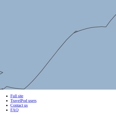
Full site
TravelPod users
Contact us
FAQ