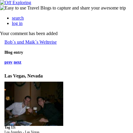
search
log in
Your comment has been added
Bob´s und Maik´s Weltreise
Blog entry
prev
next
Las Vegas, Nevada
Tag 13:
Los Angeles - Las Vegas