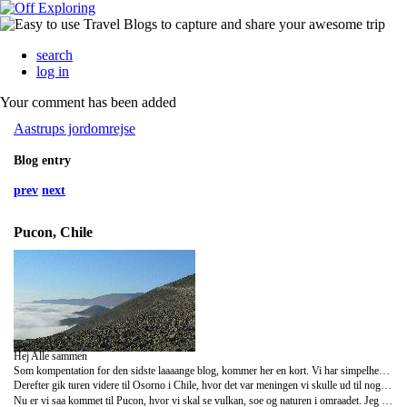
search
log in
Your comment has been added
Aastrups jordomrejse
Blog entry
prev
next
Pucon, Chile
Hej Alle sammen
Som kompentation for den sidste laaaange blog, kommer her en kort. Vi har simpelhen ikke lavet noget! farvel......nej, men taet paa. Efter de oemme ben pga trekking tog vi nogle dages slapper i Bariloche. Fik ordnet lidt praktisk vasket toej og hamstret mad (pasta, ris og havregryn), der var gratis. Den ene aften besluttede vi os for at vi skulle hygge, saa vi tog i biffen og saa Benjamin Button. Det var lige en toesefilm vi havde brug for.
Derefter gik turen videre til Osorno i Chile, hvor det var meningen vi skulle ud til nogle varmekilder ( med helbredende virkning). De viste sig hurtigt at vaere en kaempe pool med varmt vand forsynes fra vulkaner. Den helbredende virkning kom af at man skulle sidde i det i 10 min, skylle sig i koldt vand, gaa i igen osv. Det var ikke lige forestillingen, saa vi reserverede en busbillet videre til Pucon dagen efter. Osorno var dog ikke helt udulig. Vi fik shoppet en masse, som der absolut ikke er plads til i tasken.....ved ikke helt hvad jeg skal goere:-( Helene fik koebt nogle nye kondi sko, som virkelig ogsaa var tiltraengt. De lugtede og var uden saal paa hoejre sko. Hendes lette sko, traengte endnu mere, saa de blev ogsaa lige udskiftet. Jeg selv koebte et rigtig fint halstoerklaede, som jeg jo selvfoelgelig ikke kunne undvaere :-)
Nu er vi saa kommet til Pucon, hvor vi skal se vulkan, soe og naturen i omraadet. Jeg skriver en kort blog igen naar det er oplevet knus Camilla