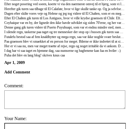
Efter noget posering ved soeen, koerte vi via den naermeste omvej til et bjerg, som vi lige maatte se for oven.Helene og jeg maatte dog staa af, fra loebe tempo op af bjerget, saa vi satte os lidt laengere ned og noed naturen i ro og mag.
Herefter gik turen saa tilbage til El Calafate, hvor vi lige skulle tanke op. Og ja selvfoelgelig.......punkteret bagdaek. (Helenes foerste kommentar "du skulle altsaa have koert"). Naa men vi pumpede daekket op og haabede paa det holdt. Saa efter vi havde smidt Helene af, maatte jo kun vaere 4 i bilen, koerte vi hen med bilen, hvor der blev gjort et stort nummer ud af at parkere meget taet paa kantstenene. Med meget alvorlige miner gik Nick og Jeg som havde koert gik ind paa kontoret, for at faa papirende tilbage. Foerste spoergsmaal loed saa...nogle problemer med bilen?.....meget alvorlige....nej, absolut ingen problemer. Imen stor Ueane og Joe udenfor ag holdt poker face, lige saa alvorlige. Vi maa have lignt nogle der var vildt uvenner. Naa men bilen blev tjekket efter fejl og heldigvis sparket paa et andet daek, hvor reporten var ingen skader. Imens Nick og jeg fik dankortpapirende tilbage, kunne vi se inde fra kontoret bilen blive bakket paa plads i meget flad tilstand. Der blev udvekslet meget sigende blik og vi skyndte os ud af kontoret. Vi kom fandme hurtigt afsted derfra, og alle var meget glade for at vi skulle videre naeste dag.
Dagen efter skilte vores veje og Helene og jeg tog videre til El Chalten, som er en meget lille by midt i bjergene. Utrolig smukt sted, men meget blaesende og koldt. Var ikke et sted vi ville blive fanget, da bussen kun gaar engang imellem, saa vi skyndte os at booke en bus videre med det samme. Det var godt for der var rift om plasserne. Dagen efter havde vi pakket tasken til den helt store tur. Det var en rigtig flot og fredelig tur ud til en glacier. Vi var rigtig heldige med vejret og havde solen med os hele vejen. Da vi var kommet tilbage, begyndte det at regne, saa passede perfekt. Rigtig dejlig tur og rigtig fedt at faa roert sig lidt.
Efter El Chalten gik turen til Los Antiguos, hvor vi ville krydse graensen til Chile. Efter 2 min i Los Antiguos, tog vi en bil direkte videre til Chile Chico. Der gad vi lige saa lidt at vaere, saa efter et hurtigt stop paa turist informationen, med beskeden i kan tage afsted i dag eller om 4 dage, tog vi igen en hurtig beslutning og tog fagen videre til den anden side af soeen (Buernos Aires), hvor der saa kun var to huse, som var lukket, saa vi tog igen en hurtig beslutning og fik shanghaiet en minibus videre til Coyhaique.
Coyhaique var en by, der lignede den ikke havde udviklet sig siden 70'erne, og her var ogsaa mega daarligt vejr. Regnede konstant. Da vi saa undersoegte bustransporten ud af byen, fik vi samme besked som sidst.......saa igen en hurtig beslutning og afsted med det samme.
Denne gang gik turen videre til Puerto Puyuhuapi, som var et endnu mindre sted, men vi ville gerne se en haengende glacier i naerved nationalpark. Da vi naaede frem var den foerste person vi moedte en isaeler, der talte dansk. Hvilke ikke kunne passe mere perfekt, for endte med at bo privat hos en blind kone, som ikke kunne et ord engelsk og jo selvfoelgelig ikke ku se vores kropssprogsfaktor. I syd Chile er de saa ikke saa turistminded, saa der gik ikke noget transport overhovedet ud til nationalparken, med glacieren. Vi kunne faa et lift derud af Israeleren, men ikke tilbage. Saa ville betyde vi skulle gaa 3 til 5 Km i parken og de 25 Km tilbage.....i silende regn. Med et lille stop paa busstationen (dvs et hus) og beskeden i dag kl 14 eller om tre dage, valgte vi at droppe glacieren og tage videre til Futalefu.
I silende regn, taskerne paa taget og tre mennesker der stop op i bussen gik turen saa videre til Futalefu. Det skulle have vaeret en tur paa fem timer, hvis ikke der var en lastbil der blokerede det hele med sit ...koert i groeften og blokere det hele stunt. Meget sent ankom vi meget kolde til Futalfu. Der var et hotel i sigte, som alle styrtede ind paa.....2 sak efter var beskeden at der kun var en seng tilbage, men hun kunne henvise til campingpladen langere nede af vejen. Saa saa man lige desperationen hos Helene og jeg....."kan man sove to i den seng evt". Det blev tilfaeldet og vi fik et lille vaerelse med en 120 seng. Vi sov glimrende!
Futalefu bestod saa af fem knaldhytter og mega regn, saa var ikke noghle svaer beslutning at vi skulle videre med det samme. Det var saa lige soendag og der gaar bussen selvfolgelig ikke. Vi samlede nogle stykker og bestak hotelejeren til at koere os til graensen tilbage til Argentina. Det kunne da vist ikke gaa hurtigt nok!
Paa graensen blev vi smaekket af en person for meget. Bilerne er ikke indrettet til at side 5 mennesker i, saa det resulterede jo i at Camilla endte paa gierkassen med benene i meget ubekvemt bagvendt stilling....glimrende! Vi blev smaekket af i Trevelin (Argentna), hvor det var solskin og varm. 20min senere tog vi saa bussen videre til Esquel, hvor vi havde en enkel overnatning inden turen gik til Bariloche.
Her er vi saa nu, men var meget traette af rejse, regn og noget irritable da vi ankom. Det kunne ikke rigtig gaa hurtigt nok med at komme ud og gaa en lang tur. Derfor tog vi en trekkingtur paa 5 timer igaar og saa det hele for oven. Det var bare flot med udsigt over en stor soe med oeer midt i det tyrkise vand....og dejlig solskin. Lige hvad vi havde brug for.
I dag har vi saa taget en hjemme dag, saa numserne og bagbenene kan faa en hviler :-)
Puha det blev en lang blog! skrives knus caa
Apr 1, 2009
Add Comment
Comment:
Your Name: