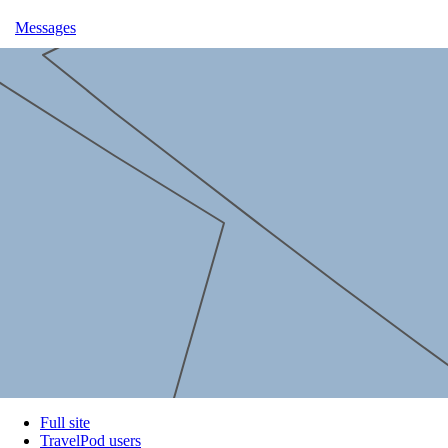
Messages
Full site
TravelPod users