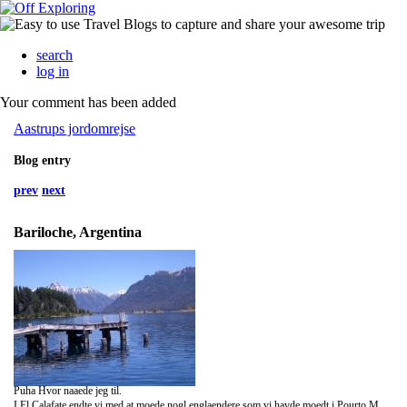
search
log in
Your comment has been added
Aastrups jordomrejse
Blog entry
prev
next
Bariloche, Argentina
Puha Hvor naaede jeg til.
I El Calafate endte vi med at moede nogl englaendere som vi havde moedt i Pourto Madryn. Saa vi besluttede os for at leje en bil og selv koere til Glacier Moreno. De koere jo i den forkerte side af vejen i England, saa jeg lage ud med at koere. Det var faktisk helt sjovt at afproeve, og ikke spor anderledes end i DK. De tre engeske fyre vi have slaaet os sammen med, er hylende morsomme, saa vi fik grint en masse. Jeg koerte ud til Glacieren, som simpelhen var saa flot.....saa paparessi 1 og 2 var i aktion igen. Den knager og brager hele tiden og mens vi stol der faldt et kaempe stykke af glacieren, havde dog lige stoppet kameraet saa kom ikke med paa filmen. Efter vi havde gaaet rundt derude og frosset, nogle mere end andre......stod jo fandme i vildt lang tid og ventede paa Helene, da ledte efter sin hue, hun havde tabt. Den blev fundet og saa ku turen gaa videre til en soe inde i national parken. Vores lille pispotte fik sig noget af en proevsel med at komme ned til den af den noget bumpet og meget stejle grusvej. Her havde en af d Engelske gutter taget over med koerslen, saa jeg havde haenderne fri til panikhaandtaget.