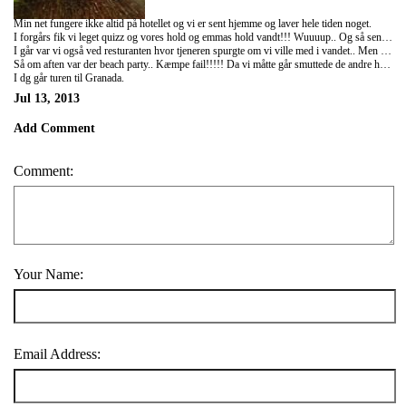
Min net fungere ikke altid på hotellet og vi er sent hjemme og laver hele tiden noget.
I forgårs fik vi leget quizz og vores hold og emmas hold vandt!!! Wuuuup.. Og så senere var vi nede på resturanten.. Noget nyt? ;-)
I går var vi også ved resturanten hvor tjeneren spurgte om vi ville med i vandet.. Men egne tjener f***ede det ret så meget op og prøvede at rede den igen... Efter vi var taget hjem tog jeg en løbetur - godt nok varmt og mange mennesker, men dejligt.
Så om aften var der beach party.. Kæmpe fail!!!!! Da vi måtte går smuttede de andre hjem og Emma pg jeg blev og gik på resturanten.. Vi kan ikke holde os fra dem ;-) men sådan er det! Men tilgivet for det nummer de lavet.. Det tror jeg ikke!
I dg går turen til Granada.
Jul 13, 2013
Add Comment
Comment:
Your Name:
Email Address: