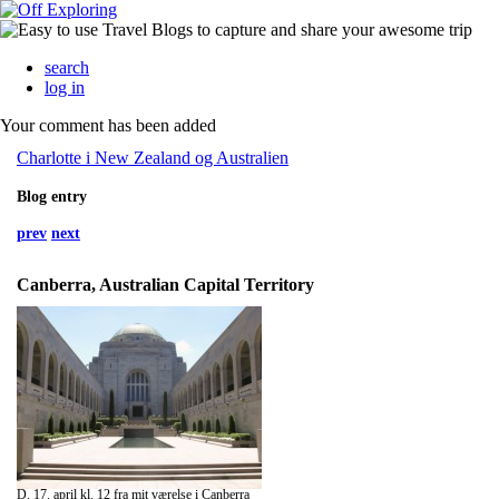
search
log in
Your comment has been added
Charlotte i New Zealand og Australien
Blog entry
prev
next
Canberra, Australian Capital Territory
D. 17. april kl. 12 fra mit værelse i Canberra