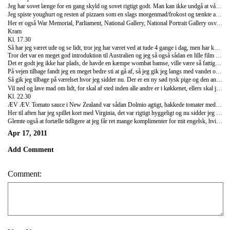
Jeg har sovet længe for en gang skyld og sovet rigtigt godt. Man kan ikke undgå at vågne når folk pusler rundt kl. 7, 8 osv. og det gør de fordi der er 10 på værelset. Jeg lå dog i min seng til næsten kl. 10 og det var skønt, så var jeg pludselig alene igen, men det var okay. Jeg gik ud på badeværelset for at tage et bad og det var så ikke så skønt, vandet var halv koldt og der var ret beskidt. Jeg synes altså det er for ulækkert selvom det ikke er et hotel.
Jeg spiste youghurt og resten af pizzaen som en slags morgenmad/frokost og tænkte at jeg lige ville gøre d. 15 og d. 16 færdige, så de er up to date nu. Så derfor blev klokken pludselig 12, men det går nok også, alle siger man kan se Canberra på en dag og jeg har 4, så har tid nok. I dag regner jeg med at om en 5 min. tid at gå hen og finde Canberra National Museum og bruge lidt tid der, tror jeg nok skal blive godt.
Her er også War Memorial, Parliament, National Gallery, National Portrait Gallery osv. osv. så tror da der er nok at tage sig til, nu må vi se. Jep, jeg vil der ud af og er på igen senere i eftermiddag/aften min tid, skal så også lige have købt ind og for en gang skyld lavet noget ordenligt mad. Det er lidt svært at fange jer der hjemme nu, for jeg er jo 8 timer foran, så det er lidt rodet. Jeg bruger også nu mit australske simkort og ikke det fra New Zealand, så har skiftet nummer.
Kram
Kl. 17.30
Så har jeg været ude og se lidt, tror jeg har været ved at tude 4 gange i dag, men har kunne stoppe mig selv, så det går vel lidt bedre. Ved ikke lige hvad der sker, føler mig helt utilpas i min egen krop fordi jeg tuder som om jeg var teenager. Nå, men jeg blev lidt væk på vej til museet som ligger lidt for sig selv, så nåede ikke rigtigt at se andet i dag, men nu tog jeg jo også først af sted kl. 12. Det var et rigtigt flot museum, sådan lidt interaktivt og moderne. Der var både moderne kunst, aboriginal kunst, historie fra landet blev skabt og op til nu og jeg gik først der fra omk. kl. 16
Tror det var en meget god introduktion til Australien og jeg så også sådan en lille film i et rum der drejede rundt som fortalte historien gennem billeder og lyd.
Det er godt jeg ikke har plads, de havde en kæmpe wombat bamse, ville være så fattig hvis jeg kunne have alt med mig!
På vejen tilbage fandt jeg en meget bedre sti at gå af, så jeg gik jeg langs med vandet og to sorte svaner "svømmede efter mig", hver gang jeg kiggede til siden var de der og kiggede på mig også. Så gik jeg hen og købte mig en Magnum is og på vejen tilbage gik jeg lige forbi IGA som er et supermarked, de har også Aldi her, men vidste den ville være lukket fordi det er søndag og kl. var 16.30. Så nu har jeg købt 5 plastik bokse til at putte mad i, hakket kød, pasta, tomatsovs og en gulerod. Så vil lave alt kødet i dag og putte i bokse til de næste dage. Har også købt en stor boks af det youghurt jeg har fundet ud af jeg godt kan lide, det blev LIDT dyrt, men nu ved jeg at det smager godt og det er bedre end hvidt brød og nutella. Det er med jordbær stykker i.
Så gik jeg tilbage på værelset hvor jeg sidder nu. Der er en ny sød tysk pige og den anden er også lige kommet tilbage fra Esprit hvor hun arbejder. Vi har aftalt at senere.. kl. 22 - 23 måske (for de vil også lidt på computeren osv) skal vi spille kort, for hendes kæreste kommer sent hjem i aften, han skal ud med nogen venner.
Vil ned og lave mad om lidt, for skal af sted inden alle andre er i køkkenet, ellers skal jeg stå i kø for at lave mad, vildt irriterende.
Kl. 22.30
ÆV ÆV. Tomato sauce i New Zealand var sådan Dolmio agtigt, hakkede tomater med krydderi osv. lige til at vælte i maden. Her er det så ketchup tilsyneladende.. så væltede en helt bøtte ketchup ud over mit dyrebar hakkekød med gullerøder i. Det smager altså ikke skide godt. Nu har jeg to plastikbøtter med det til de næste to dage, så jeg bare skal lave pasta og varme det, så må spise det lige meget hvad. Røv træls.
Her til aften har jeg spillet kort med Virginia, det var rigtigt hyggeligt og nu sidder jeg bare og skriver det her. I morgen går jeg nok i Canberra centeret med hende om formiddagen, men vi må lige se ad. Bare hyggeligt at have nogen at snakke lidt med og de tager videre tirsdag og skal noget i morgen aften.
Glemte også at fortælle tidligere at jeg får ret mange komplimenter for mit engelsk, hvilket jo er super dejligt. Så da jeg skulle forberede mig på den lange bustur til Canberra købte jeg for 25 kr. sådan en bog med 150 kryds og tværs inkl. kuglepen og svarene bag i, tænkte at så skulle jeg da bare holde det ved lige. Det er MEGA svært, haha.
Apr 17, 2011
Add Comment
Comment: