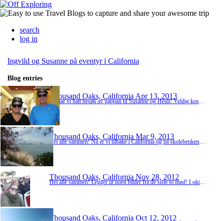
search
log in
Ingvild og Susanne på eventyr i California
Blog entries
Thousand Oaks, California
Apr 13, 2013
Nå har vi hatt besøk av pappan til Susanne og Heidi! Veldig koselig Masse å gjøre med skolen, men fikk klemt inn noen utflukter innimellom slaga! Bildene er fra Malibu, Griffith observatory, Santa Monica, Venice, og Hollywood! Enjoy
Thousand Oaks, California
Mar 9, 2013
Hei alle sammen! Nå er vi tilbake i California og på skolebenken etter 3 mnd fri! Men før vi begynte på skolen dro vi en uke til Panama city! Sjekk ut bildene :) Lover å bli bedre på blogginnlegg fremover! :D Savner dere hjemme i Norge allerede! xoxo
Thousand Oaks, California
Nov 28, 2012
Hei alle sammen! Legger ut noen bilder fra de siste to mnd! I oktober var vi både på LA Galaxy kamp og Lakers kamp! November måned gikk med til lange dager på biblioteket! Forrige mandag hadde vi siste eksamen og dagen etter gikk turen rett til San Francisco Check it out
Thousand Oaks, California
Oct 12, 2012