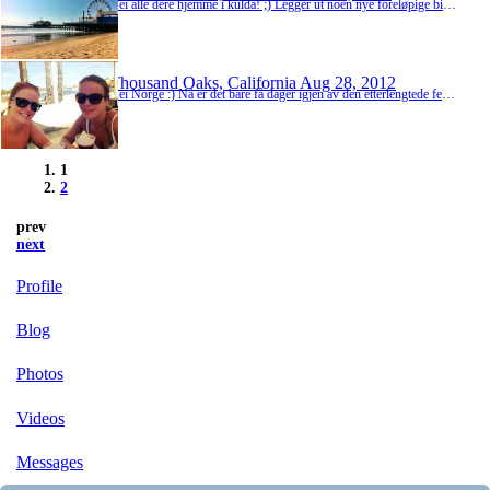
Hei alle dere hjemme i kulda! ;) Legger ut noen nye foreløpige bilder fra Oktober mnd I de siste ukene har tiden gått med til skole, skole og atter skole.. Meeen, kan jo ikke bo i California uten noen utflukter innimellom slaga På søndag var vi på Florence and the machine konsert på Hollywood Bowl! Helt fantastisk! Dama er rå :) Oppvarmingsbandet var The Weeknd, som også leverte stort! Idag har vi vært på The Tonight Show med Jay Leno. Gjestene va...
Thousand Oaks, California
Aug 28, 2012
Hei Norge :) Nå er det bare få dager igjen av den etterlengtede ferien, den gikk så ALT for fort.. Silje har vært her på besøk siden 13. august og vi har reist mye rundt. Merker jeg trenger en ferie etter ferien :) Vi startet med en solskinnsdag på Malibu beach <3 Deretter ble det 3 dagers tur til Catalina Island hvor vi dykket, snorklet, tøffa rundt i marinaen med tråbåt, fråtset i sjømat, og rægga rundt i golfbil.. Morsomt å se hvordan the l...
1
2
prev
next
Profile
Blog
Photos
Videos
Messages