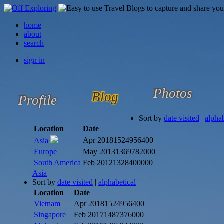
home
about
search
sign in
Photos
Blog
Profile
Sort by
date visited
|
alphab
Location
Date
Apr 2018
1524956400
Asia
Europe
May 2013
1369782000
South America
Feb 2012
1328400000
Asia
Sort by
date visited
|
alphabetical
Location
Date
Vietnam
Apr 2018
1524956400
Singapore
Feb 2017
1487376000