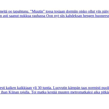
itä oo tapahtunu. "Muutin" tossa tosiaan dormiin oisko ollut viis päivää
än asti saanut nukkua rauhassa Oon nyt siis kahdeksan hengen huoneessa j
ti kaiken kaikkiaan yli 30 tuntia. Luovutin kämpän taas normisti puolil
e ihan Kiinan rajalla. Toi matka kestää muuten metromatkaksi aika pitkään,