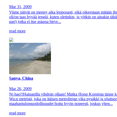
Mar 31, 2009
Viime päivät on menny aika lepposasti, eikä oikeestaan mitään ihme
oli/on taas hyvää jengiä, kuten oletinkin, ja yötkin on ainakin täh
pari) jotka ei itse asiassa hirve...
read more
Sanya, China
Mar 26, 2009
Ni hao!!Hainanilla vihdoin ollaan! Matka Hong Kongista tänne kes
Wu:n metristä, joka on itäisen metrolinjan vika pysäkki ja sijaitse
maahantulomuodollisuudet hoitu hyvin nopeesti, joskus yhen...
read more