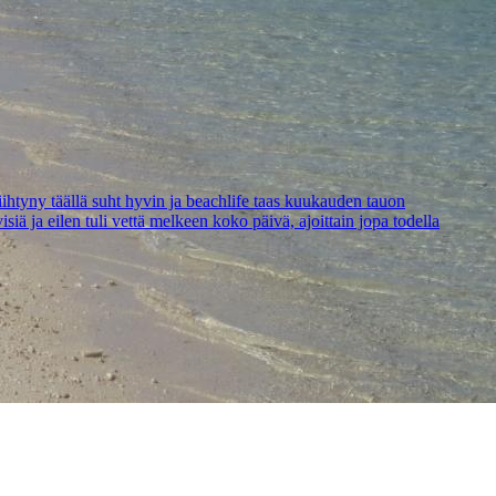
iihtyny täällä suht hyvin ja beachlife taas kuukauden tauon
isiä ja eilen tuli vettä melkeen koko päivä, ajoittain jopa todella