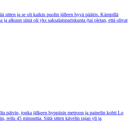
 sitten ja se oli kaikin puolin jälleen hyvä päätös. Kämpillä
a alkuun siinä oli yks saksalaispariskunta (tai oletan, että olivat
ta päivin, jonka jälkeen hyppäsin metroon ja painelin kohti Lo
 reilu 45 minuuttia. Siitä sitten kävelin rajan yli ja