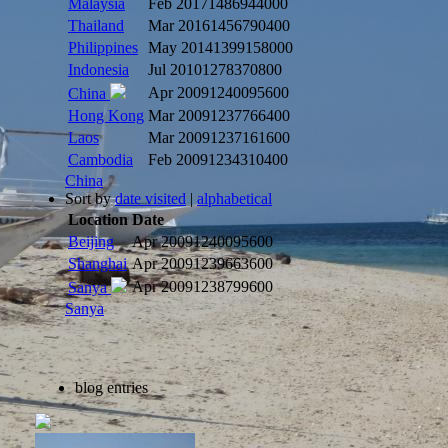
Malaysia
Feb 2017
1486944000
Thailand
Mar 2016
1456790400
Philippines
May 2014
1399158000
Indonesia
Jul 2010
1278370800
Apr 2009
1240095600
China
Hong Kong
Mar 2009
1237766400
Laos
Mar 2009
1237161600
Cambodia
Feb 2009
1234310400
China
Sort by
date visited
|
alphabetical
Location
Date
Beijing
Apr 2009
1240095600
Shanghai
Apr 2009
1239663600
Apr 2009
1238799600
Sanya
Sanya
blog entries