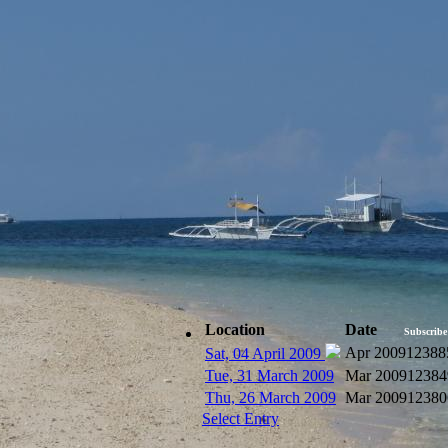
Location
Date
Subscribe
Apr 2009
12388
Sat, 04 April 2009
Tue, 31 March 2009
Mar 2009
12384
Thu, 26 March 2009
Mar 2009
12380
Select Entry