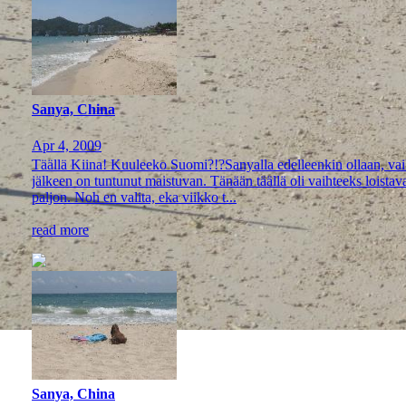
Sanya, China
Apr 4, 2009
Täällä Kiina! Kuuleeko Suomi?!?Sanyalla edelleenkin ollaan, vaikk
jälkeen on tuntunut maistuvan. Tänään täällä oli vaihteeks loistava 
paljon. Noh en valita, eka viikko t...
read more
Sanya, China