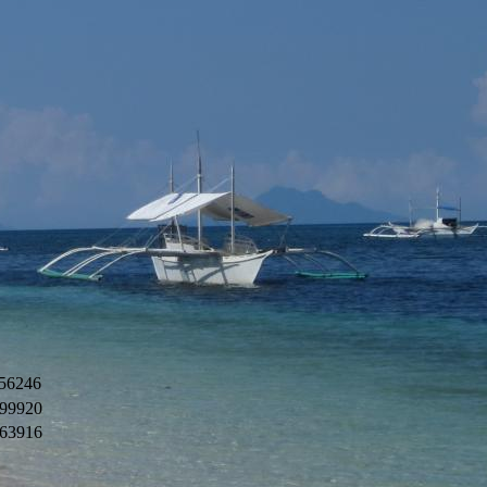
56246
99920
63916