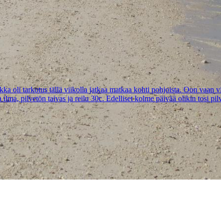
a oli tarkotus tällä viikolla jatkaa matkaa kohti pohjoista. Oon vaan v
ilma, pilvetön taivas ja reilu 30c. Edelliset kolme päivää olikin tosi pilv