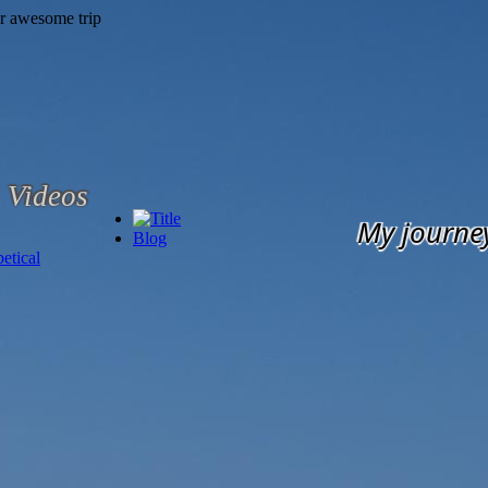
Videos
My journe
Blog
etical