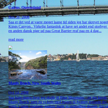
Cairns, Queensland
Nov 11, 2008
Saa er det ved at vaere meget laang tid siden jeg har skrevet noge
Kings Canyon.. Virkelig fantastisk at have set andet end storbyer
en anden dansk pige ud paa Great Barrier reaf paa en 4 dag...
read more
Manly Beach, New South Wales
Oct 14, 2008
Saa kom dagen hvor jeg skulle til Blue Mountains - og jeg havde v
Manly Beach, men da vi kom med fargen til Sydney regnede det, og
vores 2 lange planlagte gaature matte vi simpelthen droppe, for van