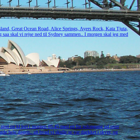
p Island, Great Ocean Road, Alice Springs, Ayers Rock, Kata Tjuta,
og saa skal vi rejse ned til Sydney sammen.. I morgen skal jeg med
i stod op kl lort i morgen 05.45 med en fin solopgang ud over
e hele dagen.. alt hvad vi skulle se var daekket i skyer, og