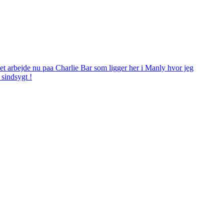
aaet arbejde nu paa Charlie Bar som ligger her i Manly hvor jeg
 sindsygt !