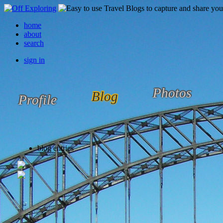
home
about
search
sign in
Photos
Blog
Profile
blog entries