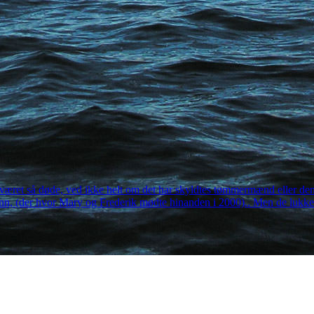
ret så døde, ved ikke helt om det har skyldtes tømmermænd eller den varm
Inn, (der hvor Mary og Frederik mødte hinanden i 2000).. Men de lukker 