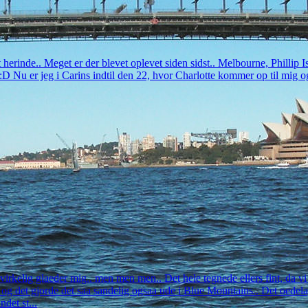
t herinde.. Meget er der blevet oplevet siden sidst.. Melbourne, Philli
 :D Nu er jeg i Carins indtil den 22, hvor Charlotte kommer op til mig 
irkelig glaeder mig.. men men men.. Det hele tegnede ellers fint, da v
 det gjorde det saa sandelig ogsaa ude i Blue Mountains.. Det oedelagd
det st...