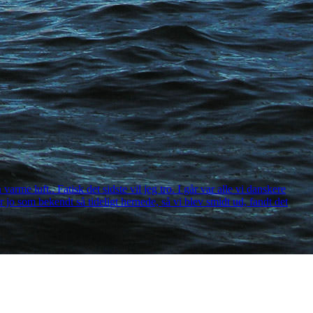
e luft.. Fatisk det sidste vil jeg tro. I går var alle vi danskere
jo som bekendt så tideligt hernede, så vi blev smidt ud, fandt det