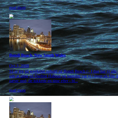
read more
Bondi Beach, New South Wales
Oct 3, 2008
Så er jeg på weekend ophold på Bondi Beach (: I dag har vi alle væ
ude at spise på Darling Habour og bagefetr var vi i byen på Slip 
næste sted, de lukkede en time efter - bl...
read more