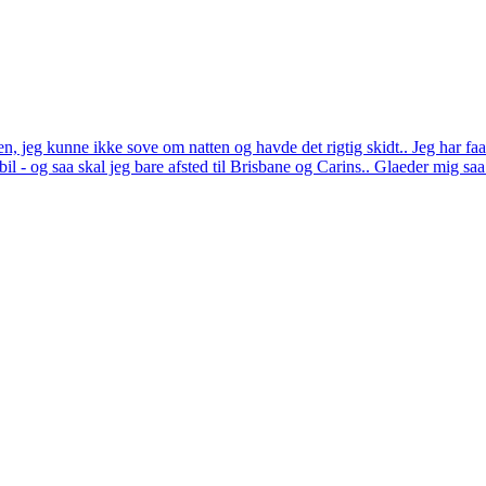
ten, jeg kunne ikke sove om natten og havde det rigtig skidt.. Jeg har f
 bil - og saa skal jeg bare afsted til Brisbane og Carins.. Glaeder mig saa