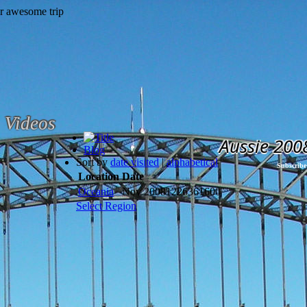
Videos
Aussie 200
Blog
Sort by
date visited
|
alphabetical
Subscribe
Location
Date
Oceania
Nov 2008
1226361600
Select Region