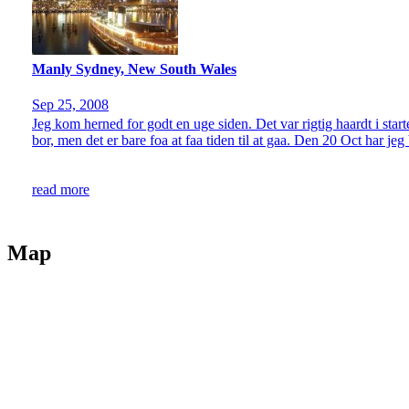
Manly Sydney, New South Wales
Sep 25, 2008
Jeg kom herned for godt en uge siden. Det var rigtig haardt i star
bor, men det er bare foa at faa tiden til at gaa. Den 20 Oct har jeg
read more
Map