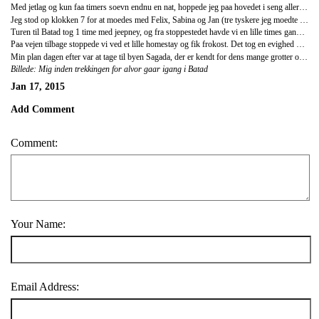
Med jetlag og kun faa timers soevn endnu en nat, hoppede jeg paa hovedet i seng allerede klokken 20.30, godt pakket ind i to par bukser, 3 bluser, halstoerklaede og et taeppe - folk havde glemt at advare mig om nattekulden nord paa!
Jeg stod op klokken 7 for at moedes med Felix, Sabina og Jan (tre tyskere jeg moedte dagen for inden) for at tage til den naertliggende village Batad for at trekke igennem risterasserne. Risterrasserne er mere end 2000 aar gamle og er skaaret ind i bjergene (The Cordilleras). En guidet day tour dertil kostede minimum 600 PHP (90 DKK), saa vi valgte at tage afsted paa egen haand: 150 PHP for transport dertil = 200 PHP for overnatning i private room midt imellem terasserne. GOD DEAL!
Turen til Batad tog 1 time med jeepney, og fra stoppestedet havde vi en lille times gang til Batad. Herfra trekkede vi yderligere 2-3 timer op og ned af terasserne foerend vi naede til vandfaldet, der var slutpunktet for rejsen. Herfra gik turen tilbage igen, pyha! Vi havde jo ingen guide med os, hvilket resulterede i, at vi for vild iblandt terasserne. Vi brugte en halv times tid paa at finde ud af hvordan daelen, vi kunne komme op eller ned herfra, indtil en guide 50-100 meter fra os fik peget os i den rigtige retning.
Paa vejen tilbage stoppede vi ved et lille homestay og fik frokost. Det tog en evighed men var til gengaeld ventetiden vaerd (og saa havde jeg ogsaa lige tid til en lille lur i deres hammock!). Da klokken var 15 naede jeg tilbage til mit eget homestay "Lohren's". Tyskerne tog turen tilbage til Banaue samme eftermiddag, men jeg var LYKKELIG for, at jeg skulle tilbringe natten her - mine ben var oedelagte! Derfor var det ogsaa en virkelig glaedelig nyhed, at mit homestay tilboed 1 times kropsmassage paa ens eget vaerelse for bare 350 PHP (50 DKK!!). Woaw - jeg sov godt den nat, og humoeret vendte stille og roligt til det normale glade :)
Min plan dagen efter var at tage til byen Sagada, der er kendt for dens mange grotter og "Hanging Coffins", men jeg havde simpelthen faaet nok af regn og kulde, saa jeg besluttede at lave destinationen om til noget lidt varmere: 100 Islands. Min bus afgik foerst sen eftermiddag, saa jeg tog med drengene fra Querencia Hotel til de naertliggende Hotsprings. Det loed SAA godt efter et par dages trekking, men de havde liiige glemt at fortaelle mig, at man skulle trekke en time hver vej for at naa frem. Men det var en dejlig dag alligevel, der sluttede af med, at jeg fik en halskaede af den ene af drengene, Jet. Det var en "Lucky Charm", der skal hjaelpe mig til at faa lykke paa resten af min rejse.
Billede: Mig inden trekkingen for alvor gaar igang i Batad
Jan 17, 2015
Add Comment
Comment:
Your Name:
Email Address: