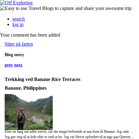
search
log in
Your comment has been added
Stine på farten
Blog entry
prev
next
Trekking ved Banaue Rice Terraces
Banaue, Philippines
Efter en lang nat uden soevn, var det meget befriende at naa frem til Banaue. Jeg satte mig til at vente paa Emil ved "turistkontoret" for at laegge en plan for vores trekking, men jeg saa ham aldrig. Jeg taenkte, at jeg nok ville stoede paa ham senere, men det skete desvaerre ikke.
Jeg gav mig til at lede efter et sted at bo. Jeg var blevet opfordret til at tage paa Querencia Hotel. men der var desvaerre ikke plads. Istedet fandt jeg en Lodge med flot udsigt, hvor jeg kunne vaelge mellem et private room for 800 PHP (120 DKK) eller em semg paa en sovesal, hvor jeg var den eneste for 200 PHP (30 DKK). Det var ikke et saerlig svaert valg! Dog brugte jeg stadig al min tid paa Querencia. Folkene der var fra starten virkelig soede, hjaelpsomme og imoedekommende (og saa var der god internetforbindelse og laekker, billig mad!). Om aftenen spiste jeg sammen med alle "ungerne af huset", saa jeg foelte mig helt som en del af familien.